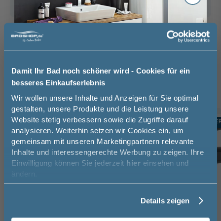
Das passt dazu
Waschtischarmatur (3)
Handtuchhalter (3)
Röhrensiphon (1)
Damit Ihr Bad noch schöner wird - Cookies für ein
besseres Einkaufserlebnis
Jetzt 50 € sparen!
Wir wollen unsere Inhalte und Anzeigen für Sie optimal
gestalten, unsere Produkte und die Leistung unsere
Website stetig verbessern sowie die Zugriffe darauf
Melde Sie sich hier zu unserem
TOPSELLER
TOPSELLE
-10%
analysieren. Weiterhin setzen wir Cookies ein, um
Newsletter an und sparen Sie
gemeinsam mit unseren Marketingpartnern relevante
50€* auf Ihre Bestellung!
Inhalte und interessengerechte Werbung zu zeigen. Ihre
Einwilligung können Sie jederzeit
hier
einsehen und
Vorname
ändern.
Details zeigen
Nachname