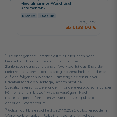
Mineralmarmor-Waschtisch,
Miner
Unterschrank
Wascht
129 cm
50,5 cm
149 
1.970,46 €
1.139,00 €
1
Die angegebene Lieferzeit gilt für Lieferungen nach
Deutschland und ab dem auf den Tag des
Zahlungseinganges folgenden Werktag. Ist das Ende der
Lieferzeit ein Sonn- oder Feiertag, so verschiebt sich dieses
auf den folgenden Werktag. Samstage gelten nur bei
Paketversand als Werktage, jedoch nicht bei
Speditionsversand. Lieferungen in andere europäische Länder
können sich um bis zu 1 Woche verzögern. Nach
Bestelleingang informieren wir Sie rechtzeitig über den
genauen Lieferzeitraum.
3
Aktion läuft bis einschließlich 31.10.2026. Gutscheincode im
Warenkorb eingeben. Rabatt gilt auf alle Artikel des