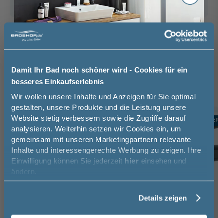
Das passt dazu
Waschtischarmatur (3)
Handtuchhalter (3)
Röhrensiphon (1)
Damit Ihr Bad noch schöner wird - Cookies für ein
besseres Einkaufserlebnis
Jetzt 50 € sparen!
Wir wollen unsere Inhalte und Anzeigen für Sie optimal
gestalten, unsere Produkte und die Leistung unsere
Website stetig verbessern sowie die Zugriffe darauf
Melde Sie sich hier zu unserem
TOPSELLER
TOPSELLE
-10%
analysieren. Weiterhin setzen wir Cookies ein, um
Newsletter an und sparen Sie
gemeinsam mit unseren Marketingpartnern relevante
50€* auf Ihre Bestellung!
Inhalte und interessengerechte Werbung zu zeigen. Ihre
Einwilligung können Sie jederzeit
hier
einsehen und
Vorname
ändern.
Details zeigen
Nachname