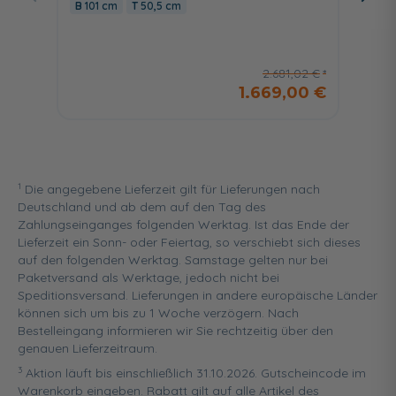
101 cm
50,5 cm
Aufsat
Auszü
100,3
2.681,02 €
1.669,00 €
1
Die angegebene Lieferzeit gilt für Lieferungen nach
Deutschland und ab dem auf den Tag des
Zahlungseinganges folgenden Werktag. Ist das Ende der
Lieferzeit ein Sonn- oder Feiertag, so verschiebt sich dieses
auf den folgenden Werktag. Samstage gelten nur bei
Paketversand als Werktage, jedoch nicht bei
Speditionsversand. Lieferungen in andere europäische Länder
können sich um bis zu 1 Woche verzögern. Nach
Bestelleingang informieren wir Sie rechtzeitig über den
genauen Lieferzeitraum.
3
Aktion läuft bis einschließlich 31.10.2026. Gutscheincode im
Warenkorb eingeben. Rabatt gilt auf alle Artikel des