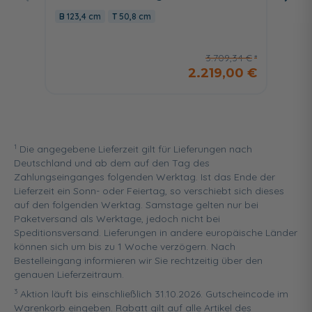
Unters
123,4 cm
50,8 cm
120,7
3.709,34 €
2.219,00 €
1
Die angegebene Lieferzeit gilt für Lieferungen nach
Deutschland und ab dem auf den Tag des
Zahlungseinganges folgenden Werktag. Ist das Ende der
Lieferzeit ein Sonn- oder Feiertag, so verschiebt sich dieses
auf den folgenden Werktag. Samstage gelten nur bei
Paketversand als Werktage, jedoch nicht bei
Speditionsversand. Lieferungen in andere europäische Länder
können sich um bis zu 1 Woche verzögern. Nach
Bestelleingang informieren wir Sie rechtzeitig über den
genauen Lieferzeitraum.
3
Aktion läuft bis einschließlich 31.10.2026. Gutscheincode im
Warenkorb eingeben. Rabatt gilt auf alle Artikel des