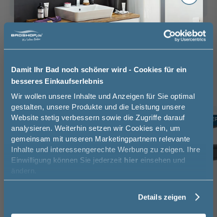
Das passt dazu
Waschtischarmatur (3)
Handtuchhalter (3)
Röhrensiphon (1)
Damit Ihr Bad noch schöner wird - Cookies für ein
besseres Einkaufserlebnis
Jetzt 50 € sparen!
Wir wollen unsere Inhalte und Anzeigen für Sie optimal
gestalten, unsere Produkte und die Leistung unsere
Website stetig verbessern sowie die Zugriffe darauf
Melde Sie sich hier zu unserem
TOPSELLER
TOPSELLE
-10%
analysieren. Weiterhin setzen wir Cookies ein, um
Newsletter an und sparen Sie
gemeinsam mit unseren Marketingpartnern relevante
50€* auf Ihre Bestellung!
Inhalte und interessengerechte Werbung zu zeigen. Ihre
Einwilligung können Sie jederzeit
hier
einsehen und
Vorname
ändern.
Details zeigen
Nachname