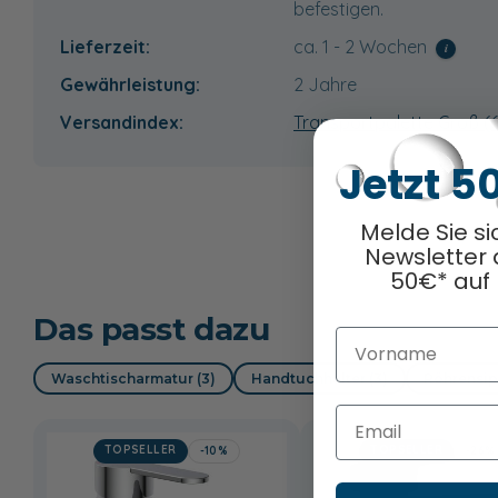
befestigen.
Lieferzeit:
ca. 1 - 2 Wochen
i
Gewährleistung:
2 Jahre
Versandindex:
Transportpalette Groß (
Jetzt 5
Melde Sie si
Newsletter 
50€* auf 
Das passt dazu
Vorname
Waschtischarmatur (3)
Handtuchhalter (3)
Röhrensip
Email
TOPSELLER
TOPSELLER
-10%
-26%