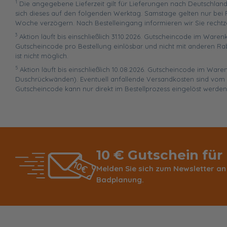
1
Die angegebene Lieferzeit gilt für Lieferungen nach Deutschland
sich dieses auf den folgenden Werktag. Samstage gelten nur bei P
Woche verzögern. Nach Bestelleingang informieren wir Sie rechtz
3
Aktion läuft bis einschließlich 31.10.2026. Gutscheincode im Warenk
Gutscheincode pro Bestellung einlösbar und nicht mit anderen Ra
ist nicht möglich.
5
Aktion läuft bis einschließlich 10.08.2026. Gutscheincode im War
Duschrückwänden). Eventuell anfallende Versandkosten sind vom R
Gutscheincode kann nur direkt im Bestellprozess eingelöst werden
10 € Gutschein für
Melden Sie sich zum Newsletter an
Badplanung.