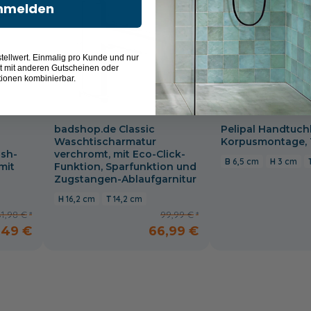
nmelden
tellwert. Einmalig pro Kunde und nur
t mit anderen Gutscheinen oder
tionen kombinierbar.
badshop.de Classic
Pelipal Handtuch
Waschtischarmatur
Korpusmontage, 
ush-
verchromt, mit Eco-Click-
6,5 cm
3 cm
mit
Funktion, Sparfunktion und
Zugstangen-Ablaufgarnitur
16,2 cm
14,2 cm
61,98 €
99,99 €
,49 €
66,99 €