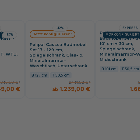
-42%
EXPRESS
int
Pelipal Cassca Spr
Jetzt konfigurieren!
VORKONFIGURIERT
-37%
RINT -
Badmöbel Set - S
101 cm + 30 cm,
Pelipal Cassca Badmöbel
Spiegelschrank,
Set 17 - 129 cm,
T, WTU,
Mineralmarmor-W
Spiegelschrank, Glas- o.
Midischrank
Mineralmarmor-
Waschtisch, Unterschrank
101 cm
50,5 cm
129 cm
50,5 cm
.845,50 €
2.141,52 €
69,00 €
1.239,00 €
1.6