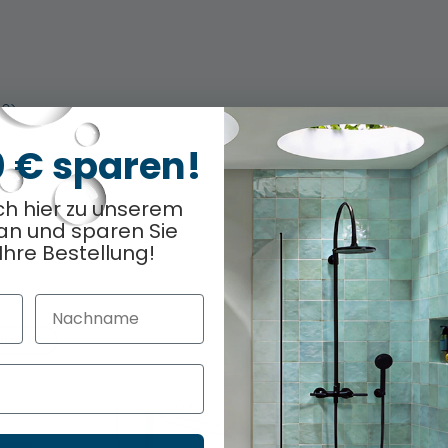
60)
0 € sparen!
ch hier zu unserem
an und sparen Sie
Ihre Bestellung!
Nachname
hon (1)
TOPSELLER
-33%