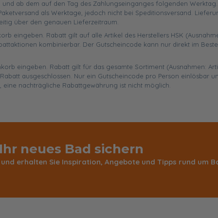
 und ab dem auf den Tag des Zahlungseinganges folgenden Werktag. Ist
aketversand als Werktage, jedoch nicht bei Speditionsversand. Liefer
eitig über den genauen Lieferzeitraum.
orb eingeben. Rabatt gilt auf alle Artikel des Herstellers HSK (Ausnahme
battaktionen kombinierbar. Der Gutscheincode kann nur direkt im Best
enkorb eingeben. Rabatt gilt für das gesamte Sortiment (Ausnahmen: Art
abatt ausgeschlossen. Nur ein Gutscheincode pro Person einlösbar un
, eine nachträgliche Rabattgewährung ist nicht möglich.
 Ihr neues Bad sichern
 und erhalten Sie Inspiration, Angebote und Tipps rund um