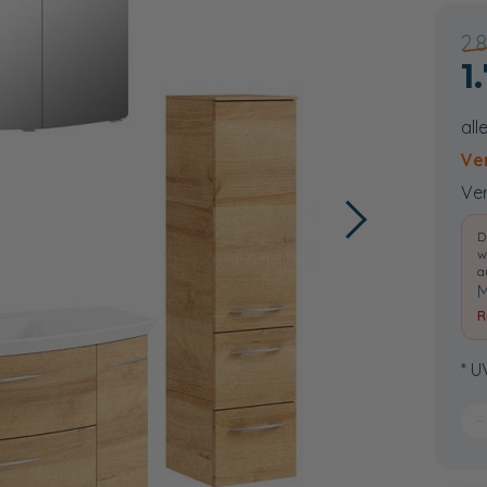
2.
1
all
Ve
Ver
D
w
a
M
R
* U
−