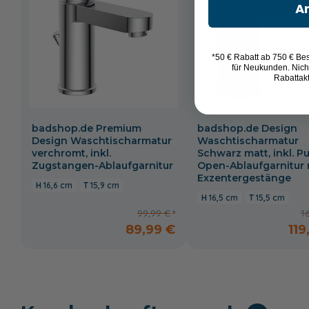
A
*50 € Rabatt ab 750 € Bes
für Neukunden. Nich
Rabattak
badshop.de Premium
badshop.de Design
Design Waschtischarmatur
Waschtischarmatur
verchromt, inkl.
Schwarz matt, inkl. P
Zugstangen-Ablaufgarnitur
Open-Ablaufgarnitur 
Exzentergestänge
16,6 cm
15,9 cm
16,5 cm
15,5 cm
99,99 €
1
89,99 €
119