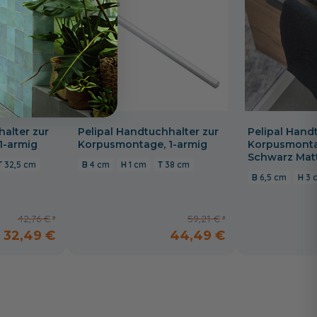
halter zur
Pelipal Handtuchhalter zur
Pelipal Hand
1-armig
Korpusmontage, 1-armig
Korpusmontag
Schwarz Mat
32,5 cm
4 cm
1 cm
38 cm
6,5 cm
3 
42,76 €
59,21 €
32,49 €
44,49 €