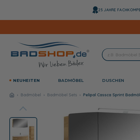
Direkt
zum
25 JAHRE FACHKOMP
Inhalt
NEUHEITEN
BADMÖBEL
DUSCHEN
Badmöbel
Badmöbel Sets
Pelipal Cassca Sprint Badmö