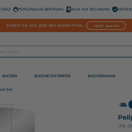
ETENZ
PERSÖNLICHE BERATUNG
KAUF AUF RECHNUNG
KÄUFER
Sichern Sie sich jetzt den besten Preis –
Jetzt sparen
BADEN
BADHEIZKÖRPER
BADKERAMIK
bel Set
Pel
(PE-0