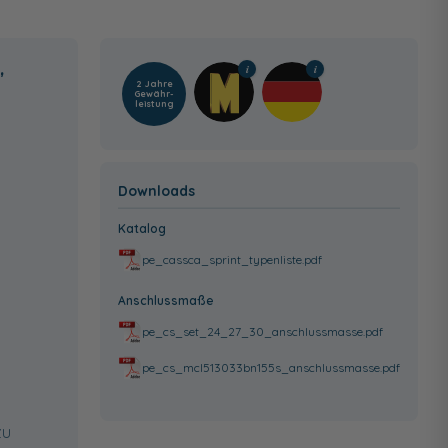
,
2 Jahre
Gewähr­
leistung
Downloads
Katalog
pe_cassca_sprint_typenliste.pdf
Anschlussmaße
pe_cs_set_24_27_30_anschlussmasse.pdf
pe_cs_mcl513033bn155s_anschlussmasse.pdf
zu