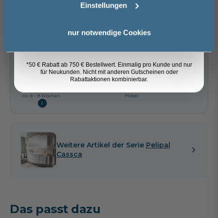
Einstellungen
In den Warenkorb
Anmelden
nur notwendige Cookies
Artikel merken
*50 € Rabatt ab 750 € Bestellwert. Einmalig pro Kunde und nur
für Neukunden. Nicht mit anderen Gutscheinen oder
Rabattaktionen kombinierbar.
Spedition
Lieferzeit:
Vormontierte
Sicher einkaufen
ca. 6 - 8 Wochen
Möbel
i
Weitere Artikel der Serie
Pelipal
Cassca
Das passt dazu