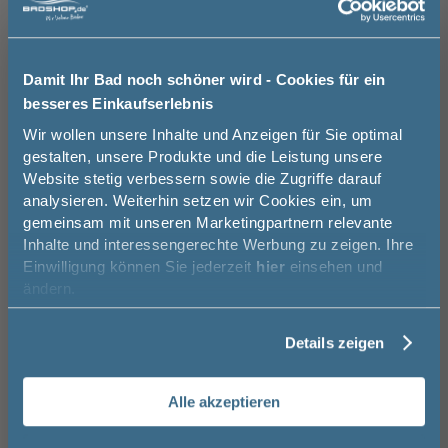
Brauchen Sie Hilfe bei der Konfiguration?
Breite: 67 cm
Wir beraten Sie gern.
139,00 €
03606 / 50 77 70
Damit Ihr Bad noch schöner wird - Cookies für ein
besseres Einkaufserlebnis
Unsere Ausstellung besuchen
Jetzt 50 € sparen!
Wir wollen unsere Inhalte und Anzeigen für Sie optimal
gestalten, unsere Produkte und die Leistung unsere
Website stetig verbessern sowie die Zugriffe darauf
Melde Sie sich hier zu unserem
analysieren. Weiterhin setzen wir Cookies ein, um
Newsletter an und sparen Sie
Basispreis
899,00 €
gemeinsam mit unseren Marketingpartnern relevante
50€* auf Ihre Bestellung!
Inhalte und interessengerechte Werbung zu zeigen. Ihre
keine Optionen mit Aufpreis ausgewählt
Einwilligung können Sie jederzeit
hier
einsehen und
Gesamtpreis
899,00 €
Vorname
ändern.
Versandkostenfrei innerhalb Deutschlands
Details zeigen
Nachname
Versand ins Ausland zzgl.
Versandkosten
Alle akzeptieren
−
+
Email