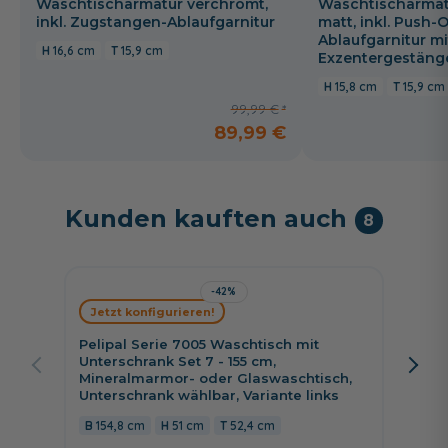
Waschtischarmatur verchromt,
Waschtischarmat
inkl. Zugstangen-Ablaufgarnitur
matt, inkl. Push-
Ablaufgarnitur mi
16,6 cm
15,9 cm
Exzentergestäng
15,8 cm
15,9 cm
99,99 €
89,99 €
Kunden kauften auch
8
-42%
Jetzt konfigurieren!
Jetzt 
Pelipal Serie 7005 Waschtisch mit
Pelipa
Unterschrank Set 7 - 155 cm,
Unters
Mineralmarmor- oder Glaswaschtisch,
Minera
Unterschrank wählbar, Variante links
Unters
Drehtü
154,8 cm
51 cm
52,4 cm
129 