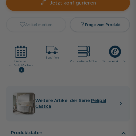
Jetzt konfigurieren
Artikel merken
Frage zum Produkt
Spedition
Lieferzeit:
Vormontierte Möbel
Sicher einkaufen
ca. 6 - 8 Wochen
i
Weitere Artikel der Serie
Pelipal
Cassca
Produktdaten