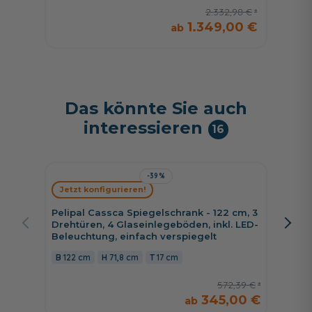
2.332,98 €
1.349,00 €
Das könnte Sie auch
interessieren
16
-39%
Jetzt konfigurieren!
Jetzt 
Pelipal Cassca Spiegelschrank - 122 cm, 3
Pelipal
Drehtüren, 4 Glaseinlegeböden, inkl. LED-
Drehtür
Beleuchtung, einfach verspiegelt
30 cm
122 cm
71,8 cm
17 cm
572,39 €
345,00 €