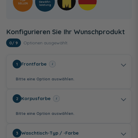
TOP
Gewähr­
SELLER
leistung
Konfigurieren Sie Ihr Wunschprodukt
Optionen ausgewählt
0
/ 9
Frontfarbe
i
1
Bitte eine Option auswählen.
Korpusfarbe
i
2
Bitte eine Option auswählen.
Weiß Hochglanz
Graphit Struktur
Sanremo Eiche
Waschtisch-Typ / -Farbe
3
quer Nachbildung
Terra quer