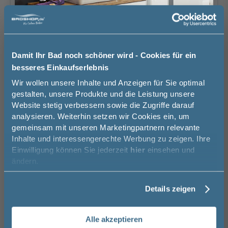
Bitte eine Option auswählen.
Schwarz Matt
Polar Pinie quer
Boreas Pinie quer
Touch
Nachbildung
Nachbildung
mit
ohne
Türanschlag Waschtischunterschrank
11
86,00 €
Damit Ihr Bad noch schöner wird - Cookies für ein
Bitte eine Option auswählen.
besseres Einkaufserlebnis
Jetzt 50 € sparen!
Wir wollen unsere Inhalte und Anzeigen für Sie optimal
ohne
LED, 12V, 13,25
gestalten, unsere Produkte und die Leistung unsere
Indirekte Beleuchtung
12
Watt, inkl.
Website stetig verbessern sowie die Zugriffe darauf
Melde Sie sich hier zu unserem
Bewegungssensor
analysieren. Weiterhin setzen wir Cookies ein, um
Kaschmir Matt
Schilfgrün Matt
222,00 €
Baltic Blau Matt
Newsletter an und sparen Sie
Bitte eine Option auswählen.
Touch
Touch
Touch
gemeinsam mit unseren Marketingpartnern relevante
50€* auf Ihre Bestellung!
Inhalte und interessengerechte Werbung zu zeigen. Ihre
Einwilligung können Sie jederzeit
hier
einsehen und
Links
Rechts
Vorname
ändern.
Auswahl zurücksetzen
Details zeigen
Nachname
LEDmotion 12V, 3,2
ohne
Tropea Eiche quer
Linea Eiche Hell
Linea Eiche Dunkel
Watt, Breite: 67 cm
Nachbildung
aufrecht
aufrecht
Brauchen Sie Hilfe bei der Konfiguration?
Alle akzeptieren
135,00 €
Nachbildung
Nachbildung