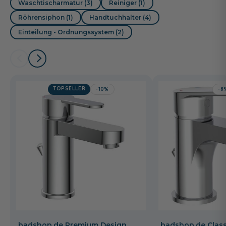
Waschtischarmatur (3)
Reiniger (1)
Röhrensiphon (1)
Handtuchhalter (4)
Einteilung - Ordnungssystem (2)
TOPSELLER
-10%
-8
badshop.de Premium Design
badshop.de Class