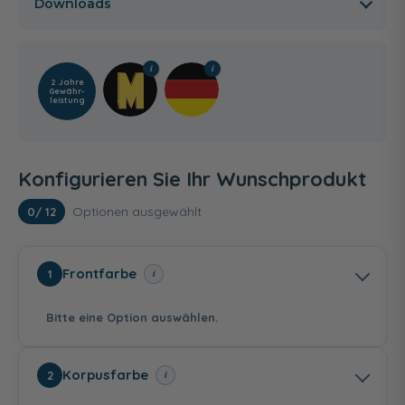
Downloads
2 Jahre
Gewähr­
leistung
Konfigurieren Sie Ihr Wunschprodukt
Optionen ausgewählt
0
/ 12
Frontfarbe
i
1
Bitte eine Option auswählen.
Korpusfarbe
i
2