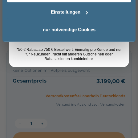
Email
Wir beraten Sie gern.
Einstellungen
03606 / 50 77 70
Anmelden
Unsere Ausstellung besuchen
nur notwendige Cookies
*50 € Rabatt ab 750 € Bestellwert. Einmalig pro Kunde und nur
für Neukunden. Nicht mit anderen Gutscheinen oder
Basispreis
3.199,00 €
Rabattaktionen kombinierbar.
keine Optionen mit Aufpreis ausgewählt
Gesamtpreis
3.199,00 €
Versandkostenfrei innerhalb Deutschlands
Versand ins Ausland zzgl.
Versandkosten
−
+