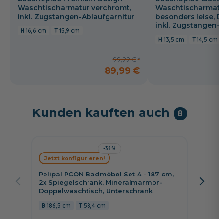
Waschtischarmatur verchromt,
Waschtischarmat
inkl. Zugstangen-Ablaufgarnitur
besonders leise,
inkl. Zugstangen
16,6 cm
15,9 cm
13,5 cm
14,5 cm
99,99 €
89,99 €
Kunden kauften auch
8
-38%
Jetzt konfigurieren!
Jetzt 
Pelipal PCON Badmöbel Set 4 - 187 cm,
Burgba
2x Spiegelschrank, Mineralmarmor-
Leucht
Doppelwaschtisch, Unterschrank
Unters
offen
186,5 cm
58,4 cm
123 