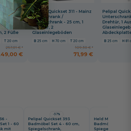
311 - Mainz
Pelipal Quickset 311 - Mainz
Pelipal Quick
 cm, 2
Oberschrank /
Unterschrank 
ug, 2
Wandschrank - 25 cm, 1
Drehtür, 1 Au
Drehtür, 2
Glaseinlege
, 2 Füße
Glaseinlegeböden
Abdeckplatte
20 cm
25 cm
70 cm
20 cm
25 cm
81
257,81 €
109,38 €
249,00 €
71,99 €
-37%
-40%
36 -
Pelipal Quickset 393
Held Möbel Arezz
et 1 - 60
Badmöbel Set 4 - 60 cm,
Badmöbel Set 8 -
k mit
Spiegelschrank,
Spiegelschrank,