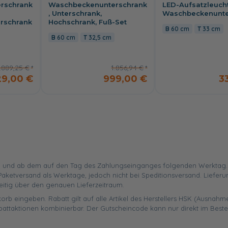
rschrank
Waschbeckenunterschrank
LED-Aufsatzleuch
, Unterschrank,
Waschbeckenunte
erschrank
Hochschrank, Fuß-Set
60 cm
33 cm
60 cm
32,5 cm
.889,25 €
1.856,94 €
29,00 €
999,00 €
3
 und ab dem auf den Tag des Zahlungseinganges folgenden Werktag. Ist
aketversand als Werktage, jedoch nicht bei Speditionsversand. Liefer
eitig über den genauen Lieferzeitraum.
orb eingeben. Rabatt gilt auf alle Artikel des Herstellers HSK (Ausnahme
battaktionen kombinierbar. Der Gutscheincode kann nur direkt im Best