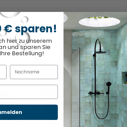
0 € sparen!
ch hier zu unserem
an und sparen Sie
Ihre Bestellung!
Oberschrank (2)
Unterschrank (1)
Nachname
TOPSELLER
-17%
-3%
nmelden