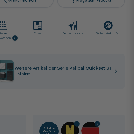
Artikel merken
Frage zum Produkt
ferzeit:
Paket
Selbst­montage
Sicher einkaufen
i
2 Wochen
Weitere Artikel der Serie
Pelipal Quickset 311
- Mainz
2 Jahre
Gewähr­