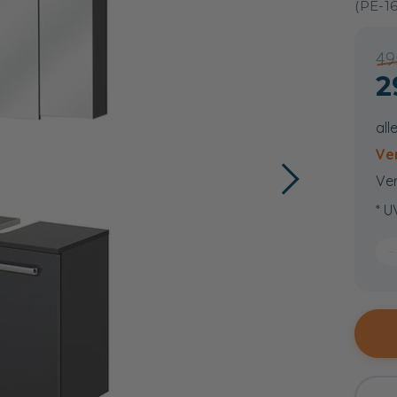
(PE-1
49
2
all
Ve
Ver
* U
−