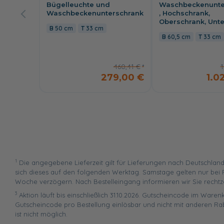
Bügelleuchte und
Waschbeckenunte
Waschbeckenunterschrank
, Hochschrank,
Oberschrank, Unt
50 cm
33 cm
60,5 cm
33 cm
460,41 €
1
279,00 €
1.0
1
Die angegebene Lieferzeit gilt für Lieferungen nach Deutschland
sich dieses auf den folgenden Werktag. Samstage gelten nur bei P
Woche verzögern. Nach Bestelleingang informieren wir Sie rechtz
3
Aktion läuft bis einschließlich 31.10.2026. Gutscheincode im Warenk
Gutscheincode pro Bestellung einlösbar und nicht mit anderen Ra
ist nicht möglich.