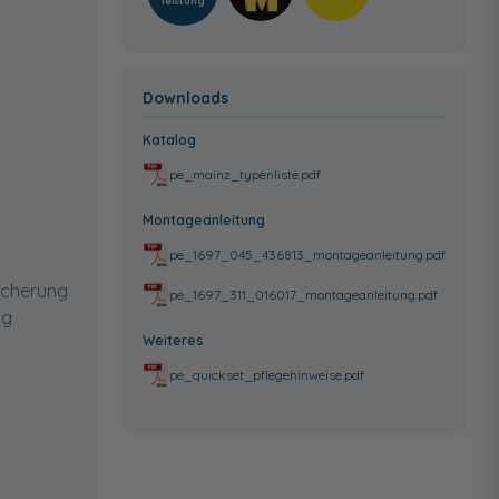
leistung
Downloads
Katalog
pe_mainz_typenliste.pdf
Montageanleitung
pe_1697_045_436813_montageanleitung.pdf
icherung
pe_1697_311_016017_montageanleitung.pdf
ng
Weiteres
pe_quickset_pflegehinweise.pdf