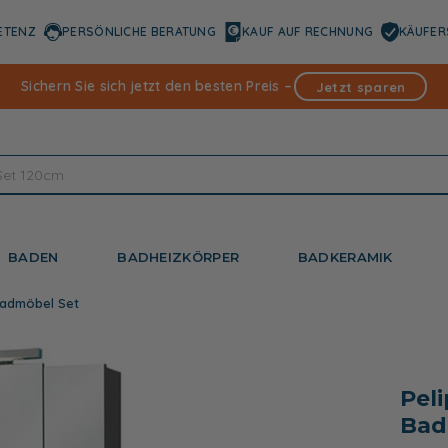
ETENZ
PERSÖNLICHE BERATUNG
KAUF AUF RECHNUNG
KÄUFER
Sichern Sie sich jetzt den besten Preis –
Jetzt sparen
BADEN
BADHEIZKÖRPER
BADKERAMIK
 Badmöbel Set
Peli
Bad