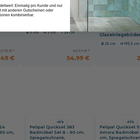
tellwert. Einmalig pro Kunde und nur
t mit anderen Gutscheinen oder
r zur
Puris Handtuchhalter
Pelipal Quickset 
tionen kombinierbar.
mig
chrom, zweiarmig, nach
Hochschrank - 25
vorne geöffnet
Drehtüren, 1 Ausz
 cm
Nischen, 4
11 cm
3 cm
39 cm
Glaseinlegeböden
25 cm
195,5 cm
2,76 €
66,44 €
,49 €
54,99 €
-46%
-43%
924
Pelipal Quickset 383
Pelipal Quickset 9
60 cm,
Badmöbel Set 8 - 60 cm,
Amora Badmöbel S
Spiegelschrank,
cm, Spiegelschran