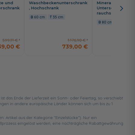
te und
Waschbeckenunterschrank
Mineralgussbecke
rschrank
, Hochschrank
Unterschrank, Eic
rauchsilber
60 cm
35 cm
80 cm
47 cm
599,11 €
1.176,98 €
39,00 €
739,00 €
6
 das Ende der Lieferzeit ein Sonn- oder Feiertag, so verschiebt
ungen in andere europäische Länder können sich um bis zu 1
n: Artikel aus der Kategorie "Einzelstücke"). Nur ein
ellprozess eingelöst werden, eine nachträgliche Rabattgewährung