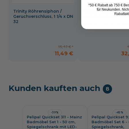
*50 € Rabatt ab 750 € Bes
für Neukunden. Nich
Trinity Röhrensiphon /
Pelipal Handtuchhalte
Rabattak
Geruchverschluss, 1 1/4 x DN
Korpusmontage, 1-ar
32
6,5 cm
3 cm
32,5
15,47 €
4
11,49 €
32
Kunden kauften auch
8
-39%
-45%
Pelipal Quickset 311 - Mainz
Pelipal Quickset 
Badmöbel Set 1 - 50 cm,
Badmöbel Set 6 - 
Spiegelschrank mit LED-
Spiegelschrank,