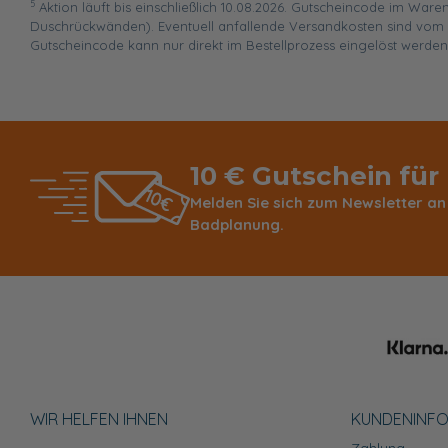
5
Aktion läuft bis einschließlich 10.08.2026. Gutscheincode im War
Duschrückwänden). Eventuell anfallende Versandkosten sind vom R
Gutscheincode kann nur direkt im Bestellprozess eingelöst werden
10 € Gutschein für
Melden Sie sich zum Newsletter an
Badplanung.
WIR HELFEN IHNEN
KUNDEN­INF