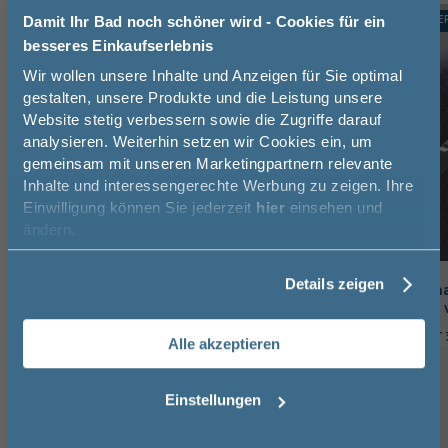
TOPSELLER
TOPSELLE
Damit Ihr Bad noch schöner wird - Cookies für ein
-24%
besseres Einkaufserlebnis
Jetzt 50 € sparen!
Wir wollen unsere Inhalte und Anzeigen für Sie optimal
gestalten, unsere Produkte und die Leistung unsere
Website stetig verbessern sowie die Zugriffe darauf
Melde Sie sich hier zu unserem
analysieren. Weiterhin setzen wir Cookies ein, um
Newsletter an und sparen Sie
gemeinsam mit unseren Marketingpartnern relevante
50€* auf Ihre Bestellung!
Inhalte und interessengerechte Werbung zu zeigen. Ihre
Einwilligung können Sie jederzeit
hier
einsehen und
Vorname
ändern.
Details zeigen
Pelipal Handtuchhalter zur
Puris Handtuchha
Nachname
Korpusmontage, 1-armig
zweiarmig, nach 
6,5 cm
3 cm
32,5 cm
11 cm
3 cm
Alle akzeptieren
Email
42,76 €
Einstellungen
32,49 €