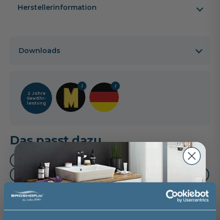
Herstellerinformation
Downloads
2 Jahre
Gewähr­
leistung
Das passt dazu
Handtuchhalter (2)
Waschtischarmatur (2)
Oberschrank (1)
Unterschrank (1)
Mittelschrank (1)