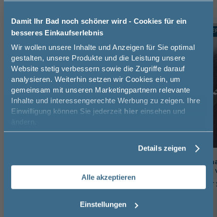
Damit Ihr Bad noch schöner wird - Cookies für ein
TOPSELLER
TOPSELLE
-24%
besseres Einkaufserlebnis
Jetzt 50 € sparen!
Wir wollen unsere Inhalte und Anzeigen für Sie optimal
gestalten, unsere Produkte und die Leistung unsere
Website stetig verbessern sowie die Zugriffe darauf
Melde Sie sich hier zu unserem
analysieren. Weiterhin setzen wir Cookies ein, um
Newsletter an und sparen Sie
gemeinsam mit unseren Marketingpartnern relevante
50€* auf Ihre Bestellung!
Inhalte und interessengerechte Werbung zu zeigen. Ihre
Einwilligung können Sie jederzeit
hier
einsehen und
Vorname
ändern.
Details zeigen
Nachname
Pelipal Handtuchhalter zur
Puris Handtuchha
Korpusmontage, 1-armig
zweiarmig, nach 
Alle akzeptieren
6,5 cm
3 cm
32,5 cm
11 cm
3 cm
Email
Einstellungen
42,76 €