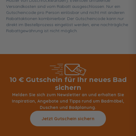
Muster von Duschrückwänden). Eventuell anfallende
Versandkosten sind vom Rabatt ausgeschlossen. Nur ein
Gutscheincode pro Person einlösbar und nicht mit anderen
Rabattaktionen kombinierbar. Der Gutscheincode kann nur
direkt im Bestellprozess eingelöst werden, eine nachträgliche
Rabattgewährung ist nicht möglich.
10 € Gutschein für Ihr neues Bad
sichern
Melden Sie sich zum Newsletter an und erhalten Sie
Inspiration, Angebote und Tipps rund um Badmöbel,
Duschen und Badplanung.
Jetzt Gutschein sichern