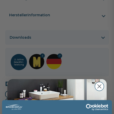
Herstellerinformation
Downloads
2 Jahre
Gewähr­
leistung
Das passt dazu
Handtuchhalter (3)
Waschtischarmatur (2)
Mittelschrank (1)