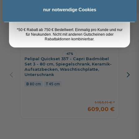
32,49 €
Anmelden
nur notwendige Cookies
Kunden kauften auch
*50 € Rabatt ab 750 € Bestellwert. Einmalig pro Kunde und nur
8
für Neukunden. Nicht mit anderen Gutscheinen oder
Rabattaktionen kombinierbar.
-47%
Pelipal Quickset 357 - Capri Badmöbel
Jetzt 
Set 3 - 80 cm, Spiegelschrank, Keramik-
Aufsatzbecken, Waschtischplatte,
Pelipa
Unterschrank
cm, Sp
Kranzb
80 cm
45 cm
Unters
79 c
1.153,11 €
609,00 €