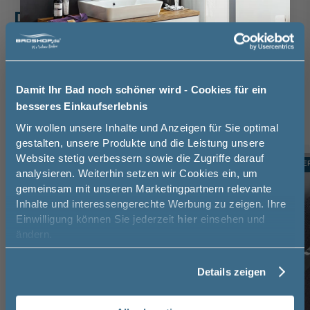
Das passt dazu
Handtuchhalter (3)
Waschtischarmatur (2)
Oberschrank (1)
Unterschrank (1)
Mittelschrank (1)
Hochschrank (1)
Gestellfuß (1)
Damit Ihr Bad noch schöner wird - Cookies für ein
besseres Einkaufserlebnis
Jetzt 50 € sparen!
Wir wollen unsere Inhalte und Anzeigen für Sie optimal
gestalten, unsere Produkte und die Leistung unsere
Website stetig verbessern sowie die Zugriffe darauf
Melde Sie sich hier zu unserem
TOPSELLER
TOPSELLE
-24%
analysieren. Weiterhin setzen wir Cookies ein, um
Newsletter an und sparen Sie
gemeinsam mit unseren Marketingpartnern relevante
50€* auf Ihre Bestellung!
Inhalte und interessengerechte Werbung zu zeigen. Ihre
Einwilligung können Sie jederzeit
hier
einsehen und
Vorname
ändern.
Details zeigen
Nachname