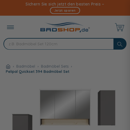
Direkt
Sichern Sie sich jetzt den besten Preis –
zum
Jetzt sparen
Inhalt
Badmöbel
Badmöbel Sets
Pelipal Quickset 394 Badmöbel Set