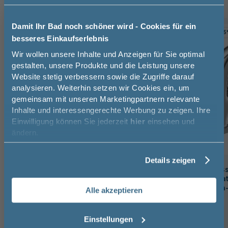
Damit Ihr Bad noch schöner wird - Cookies für ein
TOPSELLER
-10%
-1
besseres Einkaufserlebnis
Jetzt 50 € sparen!
Wir wollen unsere Inhalte und Anzeigen für Sie optimal
gestalten, unsere Produkte und die Leistung unsere
Website stetig verbessern sowie die Zugriffe darauf
Melde Sie sich hier zu unserem
analysieren. Weiterhin setzen wir Cookies ein, um
Newsletter an und sparen Sie
gemeinsam mit unseren Marketingpartnern relevante
50€* auf Ihre Bestellung!
Inhalte und interessengerechte Werbung zu zeigen. Ihre
Einwilligung können Sie jederzeit
hier
einsehen und
Vorname
ändern.
Details zeigen
Nachname
badshop.de Premium Design
badshop.de Class
Waschtischarmatur verchromt,
Waschtischarmat
inkl. Zugstangen-Ablaufgarnitur
inkl. Zugstangen
Alle akzeptieren
Email
16,6 cm
15,9 cm
15 cm
16,5 cm
Einstellungen