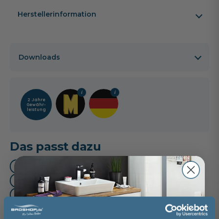
Herstellerinformation
Downloads
2 Jahre
Gewähr­
leistung
Das passt dazu
Waschtischarmatur (3)
Handtuchhalter (2)
Haken - Hakenleiste (1)
Oberschrank (1)
Unterschrank (1)
Mittelschrank (1)