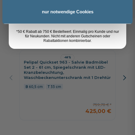
99,99 €
89,99 €
Anmelden
nur notwendige Cookies
*50 € Rabatt ab 750 € Bestellwert. Einmalig pro Kunde und nur
Kunden kauften auch
8
für Neukunden. Nicht mit anderen Gutscheinen oder
Rabattaktionen kombinierbar.
-44%
Pelipal Quickset 963 - Salvie Badmöbel
Pelipa
Set 2 - 61 cm, Spiegelschrank mit LED-
Set 1 
Kranzbeleuchtung,
Aufsat
Waschbeckenunterschrank mit 1 Drehtür
Wasch
60,5 cm
33 cm
60 c
759,78 €
425,00 €