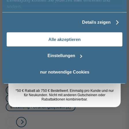
Einwilligung können Sie jederzeit
hier
einsehen und
Vorname
Spedition
ändern.
Lieferzeit:
Vormontierte
Sicher einkaufen
ca. 6 - 8 Wochen
Möbel
i
Details zeigen
Nachname
Alle akzeptieren
Weitere Artikel der Serie
Pelipal
Email
Serie 3050
Einstellungen
Anmelden
nur notwendige Cookies
Das passt dazu
Röhrensiphon (1)
Handtuchhalter (3)
*50 € Rabatt ab 750 € Bestellwert. Einmalig pro Kunde und nur
für Neukunden. Nicht mit anderen Gutscheinen oder
Waschtischarmatur (3)
Rabattaktionen kombinierbar.
Einteilung - Ordnungssystem (2)