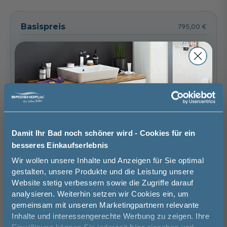
Basispreis
795,00 €
keine Optionen mit Aufpreis ausgewählt
Gesamtpreis
795,00 €
Versandkostenfrei innerhalb Deutschlands
Versand ins Ausland zzgl.
Versandkosten
−
+
Damit Ihr Bad noch schöner wird - Cookies für ein
besseres Einkaufserlebnis
Jetzt 50 € sparen!
In den Warenkorb
Wir wollen unsere Inhalte und Anzeigen für Sie optimal
gestalten, unsere Produkte und die Leistung unsere
Website stetig verbessern sowie die Zugriffe darauf
Melde Sie sich hier zu unserem
Artikel merken
analysieren. Weiterhin setzen wir Cookies ein, um
Newsletter an und sparen Sie
gemeinsam mit unseren Marketingpartnern relevante
50€* auf Ihre Bestellung!
Inhalte und interessengerechte Werbung zu zeigen. Ihre