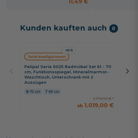
11,49 €
Kunden kauften auch
8
-40%
Jetzt konfigurieren!
Jetzt 
Pelipal Serie 6025 Badmöbel Set 61 - 70
Pelipa
cm, Funktionsspiegel, Mineralmarmor-
cm, Sp
Waschtisch, Unterschrank mit 2
Kranz,
Auszügen
wählb
70 cm
48 cm
66 c
1.719,14 €
1.019,00 €
1