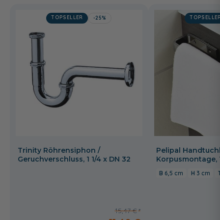
TOPSELLER
TOPSELLE
-25%
Trinity Röhrensiphon /
Pelipal Handtuchh
Geruchverschluss, 1 1/4 x DN 32
Korpusmontage, 
6,5 cm
3 cm
15,47 €