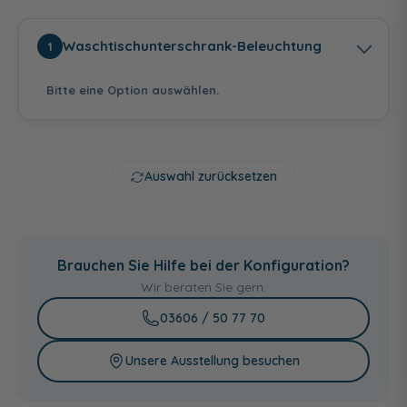
Waschtischunterschrank-Beleuchtung
1
Bitte eine Option auswählen.
Auswahl zurücksetzen
ohne Leuchtblende
inkl. Leuchtblende -
12V LED, 2,8 Watt,
Brauchen Sie Hilfe bei der Konfiguration?
5800-6300
Wir beraten Sie gern.
54,00 €
03606 / 50 77 70
Unsere Ausstellung besuchen