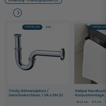
Einteilung - Ordnungssystem (2)
TOPSELLER
TOPSELLE
-25%
Trinity Röhrensiphon /
Pelipal Handtuchh
Geruchverschluss, 1 1/4 x DN 32
Korpusmontage, 
6,5 cm
3 cm