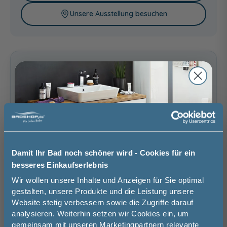
Unsere Ausstellung besuchen
Basispreis
749,00 €
keine Optionen mit Aufpreis ausgewählt
Gesamtpreis
749,00 €
Versandkostenfrei innerhalb Deutschlands
Versand ins Ausland zzgl.
Versandkosten
Damit Ihr Bad noch schöner wird - Cookies für ein
besseres Einkaufserlebnis
−
+
Jetzt 50 € sparen!
Wir wollen unsere Inhalte und Anzeigen für Sie optimal
gestalten, unsere Produkte und die Leistung unsere
In den Warenkorb
Website stetig verbessern sowie die Zugriffe darauf
Melde Sie sich hier zu unserem
analysieren. Weiterhin setzen wir Cookies ein, um
Newsletter an und sparen Sie
gemeinsam mit unseren Marketingpartnern relevante