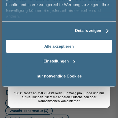
50€* auf Ihre Bestellung!
Artikel merken
Inhalte und interessengerechte Werbung zu zeigen. Ihre
Einwilligung können Sie jederzeit
hier
einsehen und
Vorname
ändern.
Spedition
Lieferzeit:
Vormontierte
Sicher einkaufen
Details zeigen
ca. 6 - 8 Wochen
Möbel
Nachname
i
Alle akzeptieren
Email
Weitere Artikel der Serie
Pelipal
Einstellungen
Serie 3050
Anmelden
nur notwendige Cookies
Das passt dazu
*50 € Rabatt ab 750 € Bestellwert. Einmalig pro Kunde und nur
für Neukunden. Nicht mit anderen Gutscheinen oder
Rabattaktionen kombinierbar.
Röhrensiphon (1)
Handtuchhalter (3)
Waschtischarmatur (3)