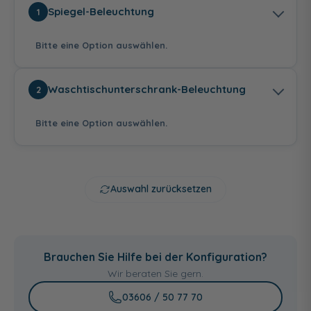
Spiegel-Beleuchtung
1
Bitte eine Option auswählen.
Waschtischunterschrank-Beleuchtung
2
Bitte eine Option auswählen.
seitliche LED-
waagerechte LED-
umlaufende LED-
Beleuchtung,
Beleuchtung,
Beleuchtung,
Touchsensor, 6,8
Touchsensor, 9,9
Touchsensor, 13,8
Auswahl zurücksetzen
Watt, 6500 K
Watt, 6500 K
Watt, 6500 K
20,00 €
23,00 €
ohne Leuchtblende
inkl. Leuchtblende -
12V LED, 5 Watt,
Brauchen Sie Hilfe bei der Konfiguration?
5800-6300 K
Wir beraten Sie gern.
54,00 €
03606 / 50 77 70