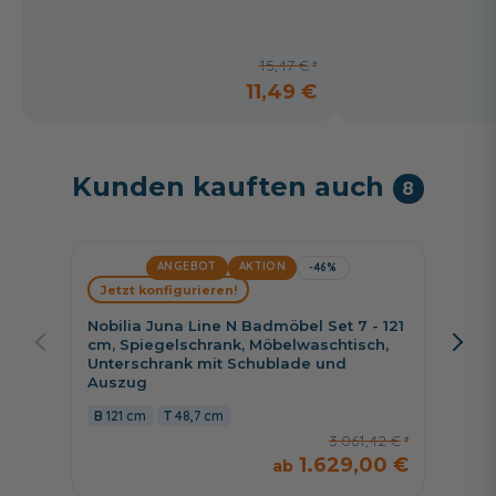
15,47 €
11,49 €
Kunden kauften auch
8
ANGEBOT
AKTION
-46%
Jetzt konfigurieren!
Jetzt 
Nobilia Juna Line N Badmöbel Set 7 - 121
Burgba
cm, Spiegelschrank, Möbelwaschtisch,
cm, Sp
Unterschrank mit Schublade und
Wascht
Auszug
122 
121 cm
48,7 cm
3.061,42 €
1.629,00 €