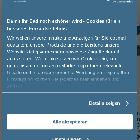
Damit Ihr Bad noch schöner wird - Cookies für ein
besseres Einkaufserlebnis
TOPSELLER
TOPSELLE
-10%
Jetzt 50 € sparen!
Wir wollen unsere Inhalte und Anzeigen für Sie optimal
gestalten, unsere Produkte und die Leistung unsere
Website stetig verbessern sowie die Zugriffe darauf
Melde Sie sich hier zu unserem
analysieren. Weiterhin setzen wir Cookies ein, um
Newsletter an und sparen Sie
gemeinsam mit unseren Marketingpartnern relevante
50€* auf Ihre Bestellung!
Inhalte und interessengerechte Werbung zu zeigen. Ihre
Einwilligung können Sie jederzeit
hier
einsehen und
Vorname
ändern.
Details zeigen
Nachname
badshop.de Premium Design
badshop.de Desi
Waschtischarmatur verchromt,
Waschtischarmat
Alle akzeptieren
inkl. Zugstangen-Ablaufgarnitur
matt, inkl. Push-
Email
Ablaufgarnitur mi
16,6 cm
15,9 cm
Exzentergestäng
Einstellungen