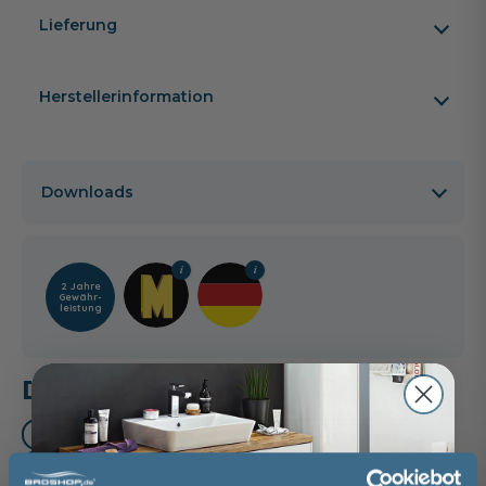
Lieferung
Herstellerinformation
Downloads
2 Jahre
Gewähr­
leistung
Das passt dazu
Waschtischarmatur (3)
Handtuchhalter (3)
Montagesatz (1)
Röhrensiphon (1)