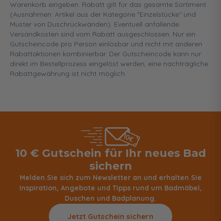
Warenkorb eingeben. Rabatt gilt für das gesamte Sortiment
(Ausnahmen: Artikel aus der Kategorie "Einzelstücke" und
Muster von Duschrückwänden). Eventuell anfallende
Versandkosten sind vom Rabatt ausgeschlossen. Nur ein
Gutscheincode pro Person einlösbar und nicht mit anderen
Rabattaktionen kombinierbar. Der Gutscheincode kann nur
direkt im Bestellprozess eingelöst werden, eine nachträgliche
Rabattgewährung ist nicht möglich.
10 € Gutschein für Ihr neues Bad
sichern
Melden Sie sich zum Newsletter an und erhalten Sie
Inspiration, Angebote und Tipps rund um Badmöbel,
Duschen und Badplanung.
Jetzt Gutschein sichern