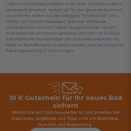
5
Aktion läuft bis einschließlich 10.08.2026. Gutscheincode im
Warenkorb eingeben. Rabatt gilt für das gesamte Sortiment
(Ausnahmen: Artikel aus der Kategorie "Einzelstücke" und
Muster von Duschrückwänden). Eventuell anfallende
Versandkosten sind vom Rabatt ausgeschlossen. Nur ein
Gutscheincode pro Person einlösbar und nicht mit anderen
Rabattaktionen kombinierbar. Der Gutscheincode kann nur
direkt im Bestellprozess eingelöst werden, eine nachträgliche
Rabattgewährung ist nicht möglich.
10 € Gutschein für Ihr neues Bad
sichern
Melden Sie sich zum Newsletter an und erhalten Sie
Inspiration, Angebote und Tipps rund um Badmöbel,
Duschen und Badplanung.