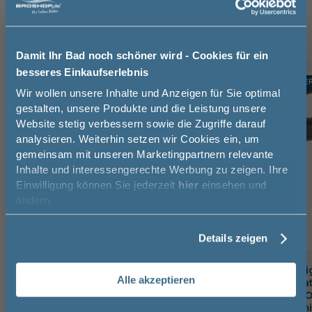
Montagesatz (1)
Röhrensiphon (1)
Damit Ihr Bad noch schöner wird - Cookies für ein
besseres Einkaufserlebnis
TOPSELLER
TOPSELLE
-10%
Jetzt 50 € sparen!
Wir wollen unsere Inhalte und Anzeigen für Sie optimal
gestalten, unsere Produkte und die Leistung unsere
Website stetig verbessern sowie die Zugriffe darauf
Melde Sie sich hier zu unserem
analysieren. Weiterhin setzen wir Cookies ein, um
Newsletter an und sparen Sie
gemeinsam mit unseren Marketingpartnern relevante
50€* auf Ihre Bestellung!
Inhalte und interessengerechte Werbung zu zeigen. Ihre
Einwilligung können Sie jederzeit
hier
einsehen und
Vorname
ändern.
Details zeigen
Nachname
badshop.de Premium Design
badshop.de Desi
Alle akzeptieren
Waschtischarmatur verchromt,
Waschtischarmat
Email
inkl. Zugstangen-Ablaufgarnitur
matt, inkl. Push-
Ablaufgarnitur mi