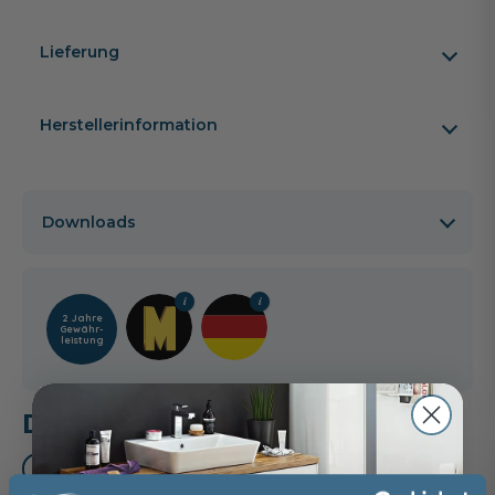
Lieferung
Herstellerinformation
Downloads
2 Jahre
Gewähr­
leistung
Das passt dazu
Waschtischarmatur (3)
Handtuchhalter (3)