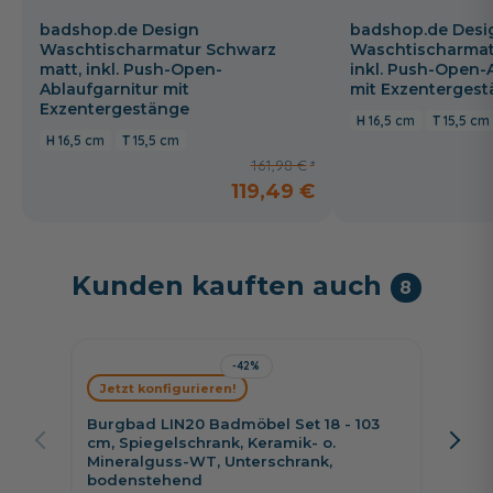
badshop.de Design
badshop.de Desi
Waschtischarmatur Schwarz
Waschtischarmat
matt, inkl. Push-Open-
inkl. Push-Open-
Ablaufgarnitur mit
mit Exzenterges
Exzentergestänge
16,5 cm
15,5 cm
16,5 cm
15,5 cm
161,98 €
119,49 €
Kunden kauften auch
8
-42%
Jetzt konfigurieren!
Jetzt 
Burgbad LIN20 Badmöbel Set 18 - 103
Pelipal
cm, Spiegelschrank, Keramik- o.
cm, Sp
Mineralguss-WT, Unterschrank,
Unters
bodenstehend