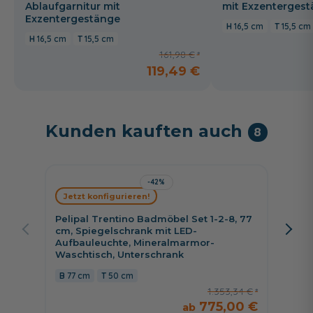
Ablaufgarnitur mit
mit Exzenterges
Exzentergestänge
16,5 cm
15,5 cm
16,5 cm
15,5 cm
161,98 €
119,49 €
Kunden kauften auch
8
-42%
Jetzt konfigurieren!
Jetzt 
Pelipal Trentino Badmöbel Set 1-2-8, 77
Fackel
cm, Spiegelschrank mit LED-
cm, LE
Aufbauleuchte, Mineralmarmor-
Minera
Waschtisch, Unterschrank
Schub
77 cm
50 cm
80 c
1.353,34 €
775,00 €