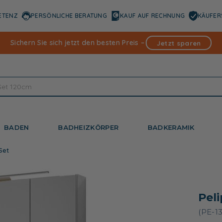
ETENZ
PERSÖNLICHE BERATUNG
KAUF AUF RECHNUNG
KÄUFER
Sichern Sie sich jetzt den besten Preis –
Jetzt sparen
BADEN
BADHEIZKÖRPER
BADKERAMIK
Set
Pel
(PE-1