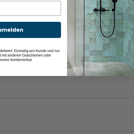
nmelden
Castello Eiche
Polar Pinie quer
Sanremo Eiche
Stahlgrau
quer
Nachbildung
Terra quer
Nachbildung
Nachbildung
tellwert. Einmalig pro Kunde und nur
t mit anderen Gutscheinen oder
tionen kombinierbar.
Castello Eiche
Polar Pinie quer
Sanremo Eiche
Stahlgrau
quer
Nachbildung
Terra quer
Nachbildung
Nachbildung
Boreas Pinie
Riviera Eiche
Graphit Struktur
Tropea Eiche
quer
quer
quer
quer
Nachbildung
Nachbildung
Nachbildung
Nachbildung
Boreas Pinie
Riviera Eiche
Graphit Struktur
Tropea Eiche