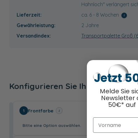
Hahnloch" verlängert sich
Lieferzeit:
ca. 6 - 8 Wochen
i
Gewährleistung:
2 Jahre
Versandindex:
Transportpalette Groß (
Jetzt 5
Konfigurieren Sie Ihr Wunschpr
Melde Sie si
Newsletter 
50€* auf 
Frontfarbe
i
1
Vorname
Bitte eine Option auswählen.