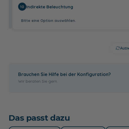
Chrom
Schwarz
Indirekte Beleuchtung
10
17,99 €
Bitte eine Option auswählen.
P1 - Chrom Glanz
K1 - Chrom Glanz
W2 - Edelstahl
gebürstet,
Griffleiste
Ausw
LEDmotion - 12V,
ohne
7 Watt, 6500K,
Brauchen Sie Hilfe bei der Konfiguration?
Breite: 67 cm
Wir beraten Sie gern.
139,00 €
R3 - Weiß Matt,
Griffleiste
Das passt dazu