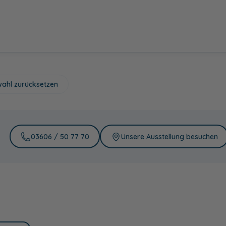
Q3 - Schwarz
U2 - Chrom
M3 - Alu Matt,
H3 - Schwarz
Matt
Glanz, Griffleiste
Griffleiste
Matt, Griffleiste
ahl zurücksetzen
03606 / 50 77 70
Unsere Ausstellung besuchen