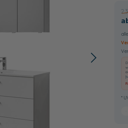
2.
all
Ve
Ver
D
w
a
M
R
* U
−