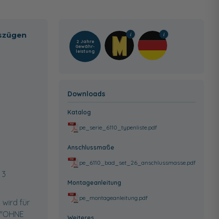
uszügen
2 Jahre
Gewähr­
leistung
Downloads
Katalog
pe_serie_6110_typenliste.pdf
Anschlussmaße
pe_6110_bad_set_26_anschlussmasse.pdf
 3
Montageanleitung
pe_montageanleitung.pdf
 wird für
l "OHNE
Weiteres