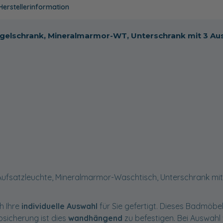
Herstellerinformation
piegelschrank, Mineralmarmor-WT, Unterschrank mit 3 A
Aufsatzleuchte, Mineralmarmor-Waschtisch, Unterschrank mit
h Ihre
individuelle Auswahl
für Sie gefertigt. Dieses Badmöbel
ppsicherung ist dies
wandhängend
zu befestigen. Bei Auswah