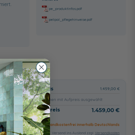
miert.
pe_produktinfos.pdf
pelipal_pflegehinweise.pdf
wählt
Basispreis
1.459,00 €
keine Optionen mit Aufpreis ausgewählt
Gesamtpreis
1.459,00 €
Versandkostenfrei innerhalb Deutschlands
Versand ins Ausland zzgl.
Versandkosten