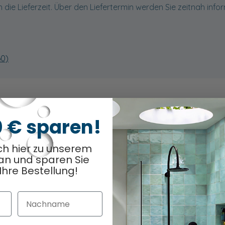
 die Lieferzeit. Über den Liefertermin werden Sie zeitnah infor
60)
0 € sparen!
odukt
Optionen ausge
0
/ 10
ch hier zu unserem
an und sparen Sie
Ihre Bestellung!
Nachname