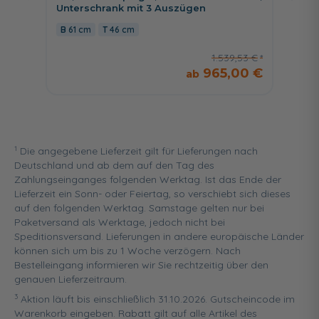
Unterschrank mit 3 Auszügen
Unters
61 cm
46 cm
121 c
1.539,53 €
965,00 €
1
Die angegebene Lieferzeit gilt für Lieferungen nach
Deutschland und ab dem auf den Tag des
Zahlungseinganges folgenden Werktag. Ist das Ende der
Lieferzeit ein Sonn- oder Feiertag, so verschiebt sich dieses
auf den folgenden Werktag. Samstage gelten nur bei
Paketversand als Werktage, jedoch nicht bei
Speditionsversand. Lieferungen in andere europäische Länder
können sich um bis zu 1 Woche verzögern. Nach
Bestelleingang informieren wir Sie rechtzeitig über den
genauen Lieferzeitraum.
3
Aktion läuft bis einschließlich 31.10.2026. Gutscheincode im
Warenkorb eingeben. Rabatt gilt auf alle Artikel des