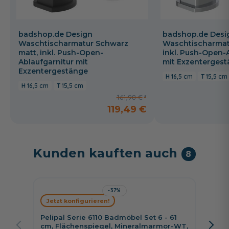
badshop.de Design
badshop.de Desi
Waschtischarmatur Schwarz
Waschtischarmat
matt, inkl. Push-Open-
inkl. Push-Open-
Ablaufgarnitur mit
mit Exzenterges
Exzentergestänge
16,5 cm
15,5 cm
16,5 cm
15,5 cm
161,98 €
119,49 €
Kunden kauften auch
8
-37%
Jetzt konfigurieren!
Jetzt 
Pelipal Serie 6110 Badmöbel Set 6 - 61
Pelipa
cm, Flächenspiegel, Mineralmarmor-WT,
cm, Sp