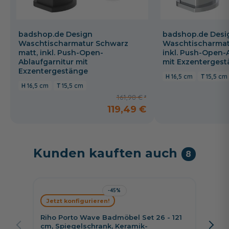
badshop.de Design
badshop.de Desi
Waschtischarmatur Schwarz
Waschtischarmat
matt, inkl. Push-Open-
inkl. Push-Open-
Ablaufgarnitur mit
mit Exzenterges
Exzentergestänge
16,5 cm
15,5 cm
16,5 cm
15,5 cm
161,98 €
119,49 €
Kunden kauften auch
8
-45%
Jetzt konfigurieren!
Jetzt 
Riho Porto Wave Badmöbel Set 26 - 121
Burgba
cm, Spiegelschrank, Keramik-
cm, Sp