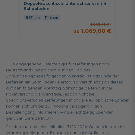
Doppelwaschtisch, Unterschrank mit 4
Wascht
Schubladen
Schubl
121 cm
46 cm
92 c
1.953,61 €
1.069,00 €
1
Die angegebene Lieferzeit gilt für Lieferungen nach
Deutschland und ab dem auf den Tag des
Zahlungseinganges folgenden Werktag. Ist das Ende der
Lieferzeit ein Sonn- oder Feiertag, so verschiebt sich dieses
auf den folgenden Werktag. Samstage gelten nur bei
Paketversand als Werktage, jedoch nicht bei
Speditionsversand. Lieferungen in andere europäische Länder
können sich um bis zu 1 Woche verzögern. Nach
Bestelleingang informieren wir Sie rechtzeitig über den
genauen Lieferzeitraum.
3
Aktion läuft bis einschließlich 31.10.2026. Gutscheincode im
Warenkorb eingeben. Rabatt gilt auf alle Artikel des