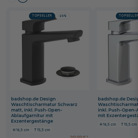
TOPSELLER
TOPSELLE
-26%
badshop.de Design
badshop.de Desi
Waschtischarmatur Schwarz
Waschtischarmat
matt, inkl. Push-Open-
inkl. Push-Open-
Ablaufgarnitur mit
mit Exzenterges
Exzentergestänge
16,5 cm
15,5 cm
16,5 cm
15,5 cm
161,98 €