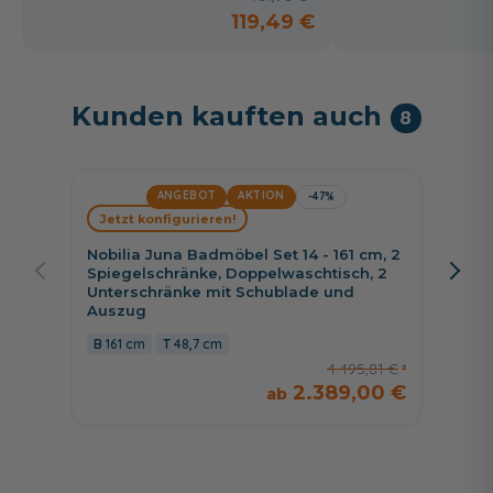
119,49 €
Kunden kauften auch
8
ANGEBOT
AKTION
-47%
Held M
Jetzt konfigurieren!
cm, Sp
Wascht
Nobilia Juna Badmöbel Set 14 - 161 cm, 2
Beton
Spiegelschränke, Doppelwaschtisch, 2
Unterschränke mit Schublade und
80 c
Auszug
161 cm
48,7 cm
4.495,81 €
2.389,00 €