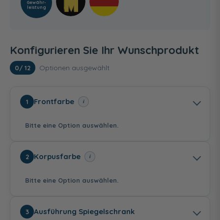
Gewähr­
leistung
Konfigurieren Sie Ihr Wunschprodukt
Optionen ausgewählt
0
/ 12
Frontfarbe
i
1
Bitte eine Option auswählen.
Korpusfarbe
i
2
Bitte eine Option auswählen.
Schneeweiß Glanz
Anthrazit
Eiche Ribbeck quer
Ausführung Spiegelschrank
3
Seidenglanz
Nachbildung