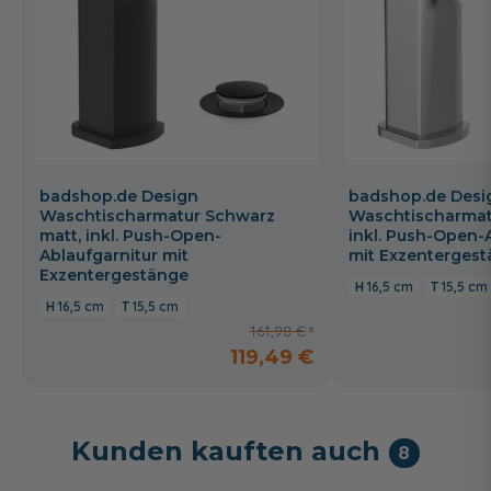
badshop.de Design
badshop.de Desi
Waschtischarmatur Schwarz
Waschtischarmat
matt, inkl. Push-Open-
inkl. Push-Open-
Ablaufgarnitur mit
mit Exzenterges
Exzentergestänge
16,5 cm
15,5 cm
16,5 cm
15,5 cm
161,98 €
119,49 €
Kunden kauften auch
8