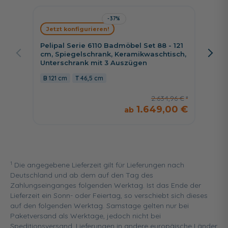
-37%
Jetzt konfigurieren!
Jetzt 
Pelipal Serie 6110 Badmöbel Set 88 - 121
Pelipal
cm, Spiegelschrank, Keramikwaschtisch,
cm, Sp
Unterschrank mit 3 Auszügen
Wascht
Auszü
121 cm
46,5 cm
121 c
2.634,96 €
1.649,00 €
1
Die angegebene Lieferzeit gilt für Lieferungen nach
Deutschland und ab dem auf den Tag des
Zahlungseinganges folgenden Werktag. Ist das Ende der
Lieferzeit ein Sonn- oder Feiertag, so verschiebt sich dieses
auf den folgenden Werktag. Samstage gelten nur bei
Paketversand als Werktage, jedoch nicht bei
Speditionsversand. Lieferungen in andere europäische Länder