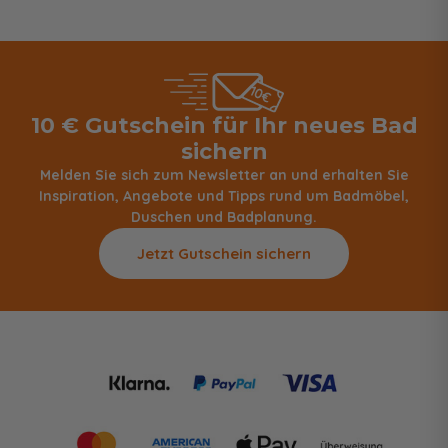
10 € Gutschein für Ihr neues Bad
sichern
Melden Sie sich zum Newsletter an und erhalten Sie
Inspiration, Angebote und Tipps rund um Badmöbel,
Duschen und Badplanung.
Jetzt Gutschein sichern