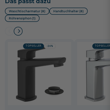
Das passt dazu
Waschtischarmatur (8)
Handtuchhalter (8)
Röhrensiphon (1)
TOPSELLER
TOPSELLE
-26%