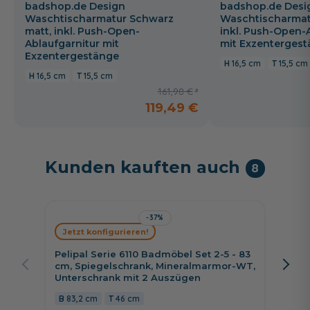
badshop.de Design
badshop.de Desi
Waschtischarmatur Schwarz
Waschtischarmat
matt, inkl. Push-Open-
inkl. Push-Open-
Ablaufgarnitur mit
mit Exzenterges
Exzentergestänge
16,5 cm
15,5 cm
16,5 cm
15,5 cm
161,98 €
119,49 €
Kunden kauften auch
8
-37%
Jetzt konfigurieren!
Jetzt 
Pelipal Serie 6110 Badmöbel Set 2-5 - 83
Pelipal
cm, Spiegelschrank, Mineralmarmor-WT,
cm, Sp
Unterschrank mit 2 Auszügen
Unters
83,2 cm
46 cm
83,2