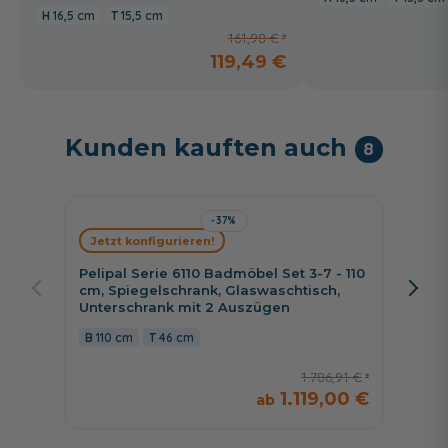
16,5 cm
15,5 cm
161,98 €
119,49 €
Kunden kauften auch
8
-37%
Fackel
Jetzt konfigurieren!
110 cm
Wascht
Pelipal Serie 6110 Badmöbel Set 3-7 - 110
cm, Spiegelschrank, Glaswaschtisch,
110 c
Unterschrank mit 2 Auszügen
110 cm
46 cm
1.786,91 €
1.119,00 €