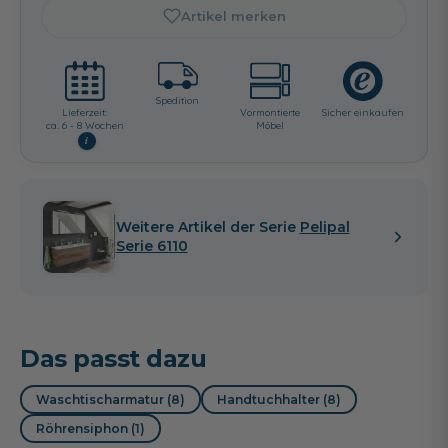
Artikel merken
Spedition
Lieferzeit:
Vormontierte
Sicher einkaufen
ca. 6 - 8 Wochen
Möbel
i
Weitere Artikel der Serie
Pelipal
Serie 6110
Das passt dazu
Waschtischarmatur (8)
Handtuchhalter (8)
Röhrensiphon (1)