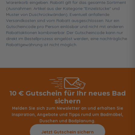
Warenkorb eingeben. Rabatt gilt für das gesamte Sortiment
(Ausnahmen: Artikel aus der Kategorie "Einzelstücke" und
Muster von Duschrückwänden). Eventuell anfallende
Versandkosten sind vom Rabatt ausgeschlossen. Nur ein
Gutscheincode pro Person einlösbar und nicht mit anderen
Rabattaktionen kombinierbar. Der Gutscheincode kann nur
direkt im Bestellprozess eingelöst werden, eine nachträgliche
Rabattgewährung ist nicht möglich.
10 € Gutschein für Ihr neues Bad
sichern
Melden Sie sich zum Newsletter an und erhalten Sie
Inspiration, Angebote und Tipps rund um Badmöbel,
Duschen und Badplanung.
Jetzt Gutschein sichern