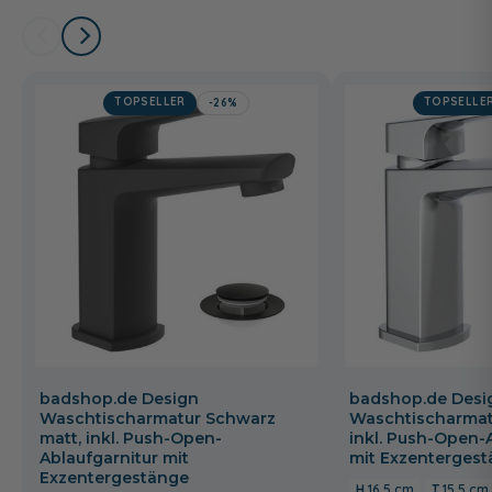
TOPSELLER
TOPSELLE
-26%
badshop.de Design
badshop.de Desi
Waschtischarmatur Schwarz
Waschtischarmat
matt, inkl. Push-Open-
inkl. Push-Open-
Ablaufgarnitur mit
mit Exzenterges
Exzentergestänge
16,5 cm
15,5 cm