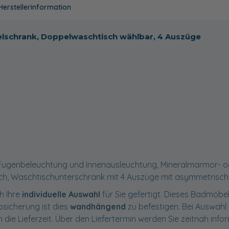
Herstellerinformation
gelschrank, Doppelwaschtisch wählbar, 4 Auszüge
D Fugenbeleuchtung und Innenausleuchtung, Mineralmarmor- o
h, Waschtischunterschrank mit 4 Auszüge mit asymmetrisch
h Ihre
individuelle Auswahl
für Sie gefertigt. Dieses Badmöbel
ppsicherung ist dies
wandhängend
zu befestigen. Bei Auswah
 die Lieferzeit. Über den Liefertermin werden Sie zeitnah infor