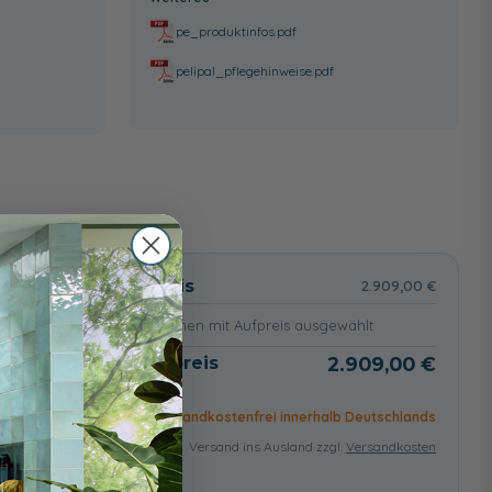
pe_produktinfos.pdf
pelipal_pflegehinweise.pdf
wählt
Basispreis
2.909,00 €
keine Optionen mit Aufpreis ausgewählt
Gesamtpreis
2.909,00 €
Versandkostenfrei innerhalb Deutschlands
Versand ins Ausland zzgl.
Versandkosten