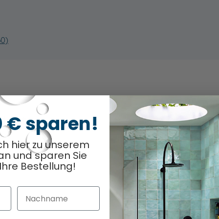
60)
0 € sparen!
odukt
Optionen ausge
0
/ 13
ch hier zu unserem
an und sparen Sie
Ihre Bestellung!
Nachname