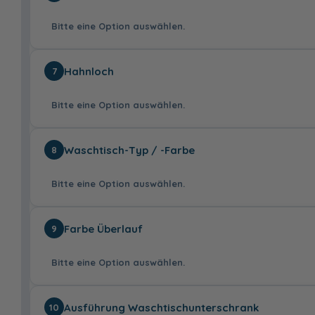
Bitte eine Option auswählen.
Chrom
Schwarz, 2er
Hahnloch
7
Pack
58,99 €
Bitte eine Option auswählen.
ohne
2x LED, 12V, 2,8
Waschtisch-Typ / -Farbe
8
Watt, Breite: 65
cm
145,00 €
Bitte eine Option auswählen.
mit
ohne
Farbe Überlauf
9
89,00 €
Bitte eine Option auswählen.
Mineralmarmor-
Solid Surface
Ausführung Waschtischunterschrank
10
Doppelwaschtisch,
Doppelwaschtisch,