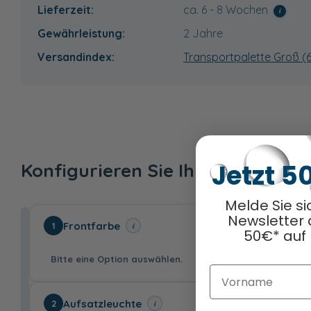
Lieferzeit:
ca. 6 - 8 Wochen
i
Gewährleistung:
2 Jahre
Versandindex:
Transportpalette Groß (
Jetzt 5
Konfigurieren Sie Ihr Wunschpr
Melde Sie si
Newsletter 
Frontfarbe
i
1
50€* auf 
Bitte eine Option auswählen.
Vorname
Aufsatzleuchte
i
2