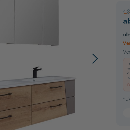
4.
all
Ve
Ver
D
w
a
M
R
* U
−