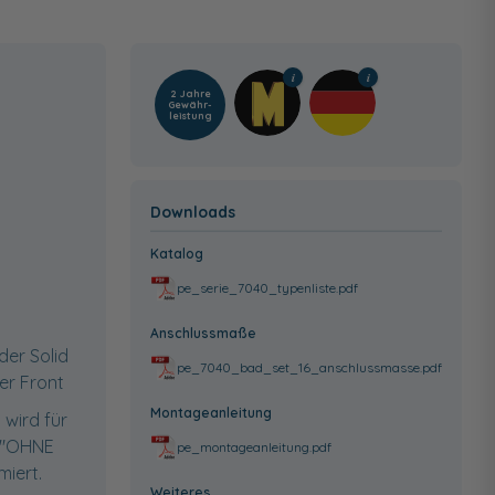
2 Jahre
Gewähr­
leistung
Downloads
Katalog
pe_serie_7040_typenliste.pdf
Anschlussmaße
der Solid
pe_7040_bad_set_16_anschlussmasse.pdf
er Front
Montageanleitung
 wird für
l "OHNE
pe_montageanleitung.pdf
miert.
Weiteres