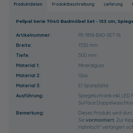
Produktdaten
Produktbeschreibung
Lieferung
Pelipal Serie 7040 Badmöbel Set - 153 cm, Spie
Artikelnummer:
PE-1818-BAD-SET-16
Breite:
1530
mm
Tiefe:
500
mm
Material 1:
Mineralguss
Material 2:
Glas
Material 3:
E1 Spanplatte
Ausführung:
Spiegelschrank inkl. LE
Surface Doppelwaschtisc
Bemerkung:
Dieses Produkt wird durc
Sie
vormontiert
. Zur Ki
Hahnloch" verlängert sich