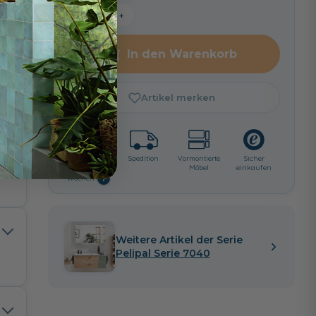
−
+
In den Warenkorb
Artikel merken
Lieferzeit:
Spedition
Vormontierte
Sicher
ca. 6 - 8
Möbel
einkaufen
i
Wochen
Weitere Artikel der Serie
Pelipal Serie 7040