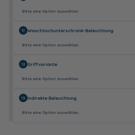
Weiß - 153 cm
Weiß Matt - 153
cm
Bitte eine Option auswählen.
410,00 €
Chrom
2x Schwarz
Waschtischunterschrank-Beleuchtung
11
34,99 €
Bitte eine Option auswählen.
Version Links
Version Rechts
Griffvariante
12
Bitte eine Option auswählen.
ohne
2x LED, 12V, 13,44
Indirekte Beleuchtung
13
Watt, 6250K, inkl.
Bewegungssensor
236,00 €
Bitte eine Option auswählen.
C3 - Schwarz
G3 -
Matt
Lederschlaufe,