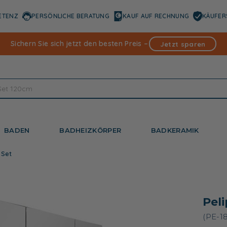
ETENZ
PERSÖNLICHE BERATUNG
KAUF AUF RECHNUNG
KÄUFER
Sichern Sie sich jetzt den besten Preis –
Jetzt sparen
BADEN
BADHEIZKÖRPER
BADKERAMIK
 Set
Pel
(PE-1