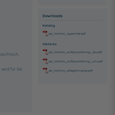
Downloads
Katalog
pe_trentino_typenliste.pdf
Weiteres
pe_trentino_aufbauanleitung_sps.pdf
aschtisch,
pe_trentino_aufbauanleitung_wtu.pdf
wird für Sie
pe_trentino_pflegehinweise.pdf