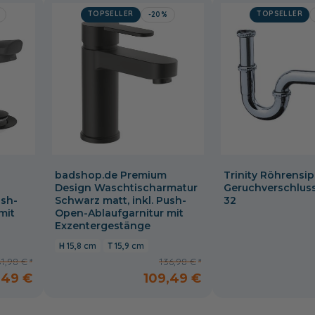
TOPSELLER
TOPSELLER
-20%
badshop.de Premium
Trinity Röhrensip
Design Waschtischarmatur
Geruchverschluss,
ush-
Schwarz matt, inkl. Push-
32
mit
Open-Ablaufgarnitur mit
Exzentergestänge
15,8 cm
15,9 cm
61,98 €
136,98 €
,49 €
109,49 €