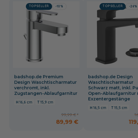
TOPSELLER
TOPSELLER
-10%
-26%
badshop.de Premium
badshop.de Design
Design Waschtischarmatur
Waschtischarmatur
verchromt, inkl.
Schwarz matt, inkl. P
Zugstangen-Ablaufgarnitur
Open-Ablaufgarnitur 
Exzentergestänge
16,6 cm
15,9 cm
16,5 cm
15,5 cm
99,99 €
1
89,99 €
119