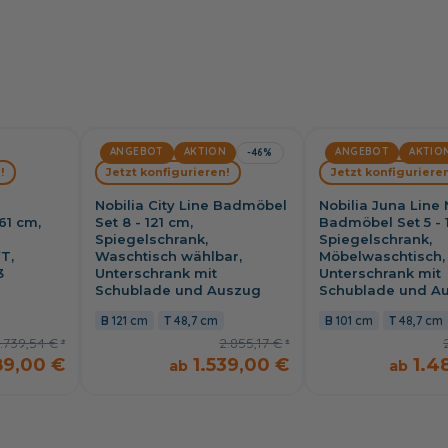
ANGEBOT
AKTION
ANGEBOT
AKTIO
-46%
!
Jetzt konfigurieren!
Jetzt konfigurieren
Nobilia City Line Badmöbel
Nobilia Juna Line 
61 cm,
Set 8 - 121 cm,
Badmöbel Set 5 - 
Spiegelschrank,
Spiegelschrank,
T,
Waschtisch wählbar,
Möbelwaschtisch,
3
Unterschrank mit
Unterschrank mit
Schublade und Auszug
Schublade und A
121 cm
48,7 cm
101 cm
48,7 cm
.739,54 €
2.855,17 €
89,00 €
1.539,00 €
1.4