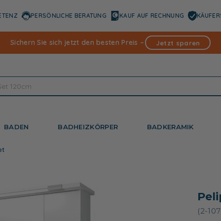
ETENZ
PERSÖNLICHE BERATUNG
KAUF AUF RECHNUNG
KÄUFER
Sichern Sie sich jetzt den besten Preis –
Jetzt sparen
BADEN
BADHEIZKÖRPER
BADKERAMIK
et
Pel
(2-107