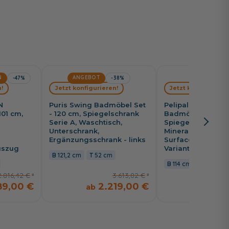
N
ANGEBOT
-47%
-38%
-41%
!
Jetzt konfigurieren!
Jetzt konfiguriere
N
Puris Swing Badmöbel Set
Pelipal Serie 6010
101 cm,
- 120 cm, Spiegelschrank
Badmöbel Set 2-4 
Serie A, Waschtisch,
Spiegelschrank,
Unterschrank,
Mineralmarmor-, 
Ergänzungsschrank - links
Surface oder Kri
uszug
Variante links
121,2 cm
52 cm
114 cm
50 cm
2.816,42 €
3.613,82 €
3
89,00 €
2.219,00 €
1.7