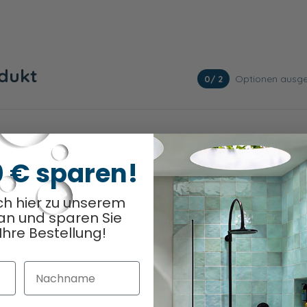
odukt
Optionen ausge
0
/ 2
0 € sparen!
ch hier zu unserem
nk
an und sparen Sie
Ihre Bestellung!
Nachname
Riviera Eiche
Eiche Ribbeck
quer
quer
Nachbildung
Nachbildung
ahl zurücksetzen