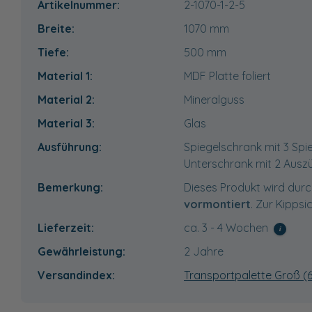
Artikelnummer:
2-1070-1-2-5
Breite:
1070
mm
Tiefe:
500
mm
Material 1:
MDF Platte foliert
Material 2:
Mineralguss
Material 3:
Glas
Ausführung:
Spiegelschrank mit 3 Sp
Unterschrank mit 2 Ausz
Bemerkung:
Dieses Produkt wird durc
vormontiert
. Zur Kippsi
Lieferzeit:
ca. 3 - 4 Wochen
i
Gewährleistung:
2 Jahre
Versandindex:
Transportpalette Groß (