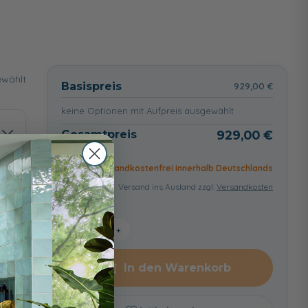
wählt
Basispreis
929,00 €
keine Optionen mit Aufpreis ausgewählt
Gesamtpreis
929,00 €
Versandkostenfrei innerhalb Deutschlands
Versand ins Ausland zzgl.
Versandkosten
−
+
In den Warenkorb