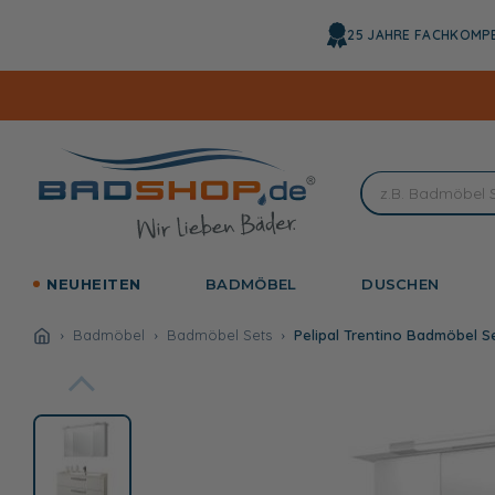
Direkt
zum
25 JAHRE FACHKOMP
Inhalt
NEUHEITEN
BADMÖBEL
DUSCHEN
Badmöbel
Badmöbel Sets
Pelipal Trentino Badmöbel S