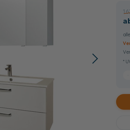
1.
all
Ve
Ver
* U
−