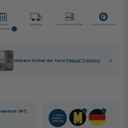
ferzeit:
Spedition
Vormontierte Möbel
Sicher einkaufen
i
4 Wochen
Weitere Artikel der Serie
Pelipal Trentino
almarmor-WT,
2 Jahre
Gewähr­
leistung