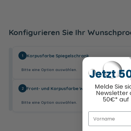
Konfigurieren Sie Ihr Wunschpr
Korpusfarbe Spiegelschrank
1
Jetzt 5
Bitte eine Option auswählen.
Melde Sie si
Front- und Korpusfarbe Waschtischunterschra
2
Newsletter 
50€* auf 
Bitte eine Option auswählen.
Vorname
Anthrazit
Weiß Glanz
Graphit Struktur
Seidenglanz
quer
Nachbildung
Ausw