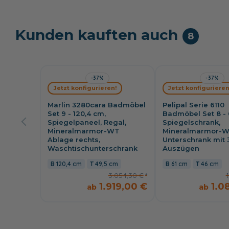
Kunden kauften auch
8
-37%
-37%
Jetzt konfigurieren!
Jetzt konfigurieren
Marlin 3280cara Badmöbel
Pelipal Serie 6110
Set 9 - 120,4 cm,
Badmöbel Set 8 - 
Spiegelpaneel, Regal,
Spiegelschrank,
Mineralmarmor-WT
Mineralmarmor-W
Ablage rechts,
Unterschrank mit 
Waschtischunterschrank
Auszügen
120,4 cm
49,5 cm
61 cm
46 cm
3.054,30 €
1
1.919,00 €
1.0