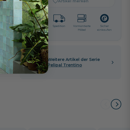
Artikel merken
ß
Lieferzeit:
Spedition
Vormontierte
Sicher
ca. 3 - 4
Möbel
einkaufen
i
Wochen
Weitere Artikel der Serie
Pelipal Trentino