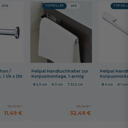
TOPSELLER
TOPSELL
-25%
-24%
hon /
Pelipal Handtuchhalter zur
Pelipal Hand
 1 1/4 x DN
Korpusmontage, 1-armig
Korpusmonta
6,5 cm
3 cm
32,5 cm
4 cm
1 cm
15,47 €
42,76 €
11,49 €
32,49 €