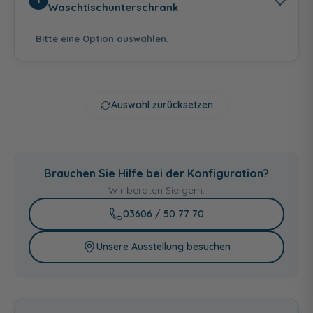
Waschtischunterschrank
Bitte eine Option auswählen.
Auswahl zurücksetzen
Anthrazit
Weiß Hochglanz -
Graphit Struktur
Hochglanz -
Weiß Glanz
quer Nachbildung
Brauchen Sie Hilfe bei der Konfiguration?
Anthrazit
Seidenglanz
Wir beraten Sie gern.
03606 / 50 77 70
Unsere Ausstellung besuchen
Riviera Eiche quer
Eiche Ribbeck quer
Glas Grau -
Nachbildung
Nachbildung
Anthrazit