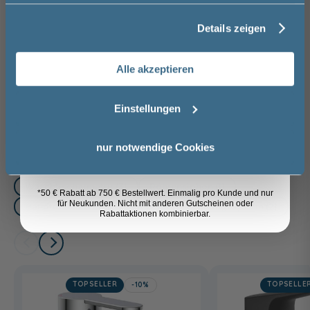
Nachbildung
i
55,00 €
Details zeigen
Nachname
Weitere Artikel der Serie
Pelipal
Alle akzeptieren
Trentino
Email
Einstellungen
Anmelden
nur notwendige Cookies
Das passt dazu
Waschtischarmatur (3)
Röhrensiphon (1)
*50 € Rabatt ab 750 € Bestellwert. Einmalig pro Kunde und nur
für Neukunden. Nicht mit anderen Gutscheinen oder
Handtuchhalter (4)
Einteilung - Ordnungssystem (2)
Rabattaktionen kombinierbar.
TOPSELLER
TOPSELLE
-10%