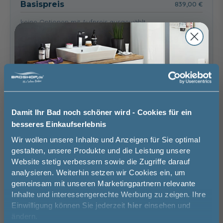
Basispreis
839,00 €
Seidenglanz
55,00 €
keine Optionen mit Aufpreis ausgewählt
Gesamtpreis
839,00 €
Versandkostenfrei innerhalb Deutschlands
Versand ins Ausland zzgl.
Versandkosten
Glas Grau - Weiß
Glas Grau -
Glas Grau - Riviera
−
+
Glanz
Graphit Struktur
Eiche quer
Damit Ihr Bad noch schöner wird - Cookies für ein
quer Nachbildung
Nachbildung
55,00 €
besseres Einkaufserlebnis
55,00 €
55,00 €
In den Warenkorb
Jetzt 50 € sparen!
Wir wollen unsere Inhalte und Anzeigen für Sie optimal
gestalten, unsere Produkte und die Leistung unsere
Website stetig verbessern sowie die Zugriffe darauf
Melde Sie sich hier zu unserem
Artikel merken
analysieren. Weiterhin setzen wir Cookies ein, um
Newsletter an und sparen Sie
gemeinsam mit unseren Marketingpartnern relevante
50€* auf Ihre Bestellung!
Inhalte und interessengerechte Werbung zu zeigen. Ihre
Einwilligung können Sie jederzeit
hier
einsehen und
Spedition
Vorname
Glas Grau - Eiche
Lieferzeit:
Vormontierte
Sicher einkaufen
ändern.
Ribbeck quer
ca. 3 - 4 Wochen
Möbel