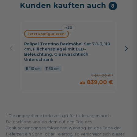
Kunden kauften auch
8
-42%
Jetzt konfigurieren!
Jetzt 
Pelipal Trentino Badmöbel Set 7-1-3, 110
Pelipa
cm, Flächenspiegel mit LED-
cm, Sp
Beleuchtung, Glaswaschtisch,
wählba
Unterschrank
und Re
110 cm
50 cm
134 
1.464,29 €
839,00 €
1
Die angegebene Lieferzeit gilt für Lieferungen nach
Deutschland und ab dem auf den Tag des
Zahlungseinganges folgenden Werktag. Ist das Ende der
Lieferzeit ein Sonn- oder Feiertag, so verschiebt sich dieses