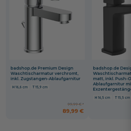
badshop.de Premium Design
badshop.de Desi
Waschtischarmatur verchromt,
Waschtischarmat
inkl. Zugstangen-Ablaufgarnitur
matt, inkl. Push-
Ablaufgarnitur mi
16,6 cm
15,9 cm
Exzentergestäng
16,5 cm
15,5 cm
99,99 €
89,99 €