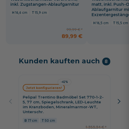
inkl. Zugstangen-Ablaufgarnitur
matt, inkl. Push-
Ablaufgarnitur mi
16,6 cm
15,9 cm
Exzentergestäng
16,5 cm
15,5 cm
99,99 €
89,99 €
Kunden kauften auch
8
-42%
Jetzt konfigurieren!
Jetzt 
Pelipal Trentino Badmöbel Set 770-1-2-
Pelipa
5, 77 cm, Spiegelschrank, LED-Leuchte
3, 77 c
im Kranzboden, Mineralmarmor-WT,
Minera
Unterschr.
Unters
77 cm
50 cm
77 c
1.353,34 €