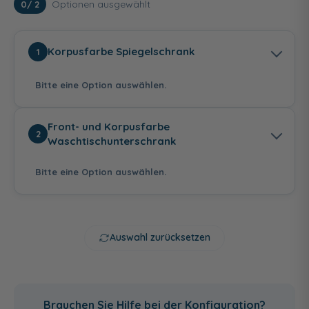
Optionen ausgewählt
0
/ 2
Korpusfarbe Spiegelschrank
1
Bitte eine Option auswählen.
Front- und Korpusfarbe
2
Waschtischunterschrank
Bitte eine Option auswählen.
Anthrazit
Weiß Glanz
Graphit Struktur
Seidenglanz
quer Nachbildung
Auswahl zurücksetzen
Anthrazit
Weiß Hochglanz -
Graphit Struktur
Hochglanz -
Weiß Glanz
quer Nachbildung
Brauchen Sie Hilfe bei der Konfiguration?
Anthrazit