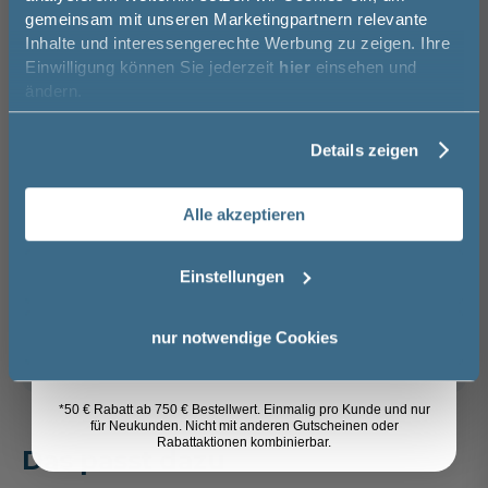
Newsletter an und sparen Sie
In den Warenkorb
gemeinsam mit unseren Marketingpartnern relevante
50€* auf Ihre Bestellung!
Inhalte und interessengerechte Werbung zu zeigen. Ihre
Einwilligung können Sie jederzeit
hier
einsehen und
Vorname
Artikel merken
ändern.
Details zeigen
Nachname
Spedition
Glas Grau - Eiche
Lieferzeit:
Vormontierte
Sicher einkaufen
Ribbeck quer
ca. 3 - 4 Wochen
Möbel
Alle akzeptieren
Nachbildung
i
Email
56,00 €
Einstellungen
Weitere Artikel der Serie
Pelipal
Anmelden
Trentino
nur notwendige Cookies
*50 € Rabatt ab 750 € Bestellwert. Einmalig pro Kunde und nur
für Neukunden. Nicht mit anderen Gutscheinen oder
Rabattaktionen kombinierbar.
Das passt dazu