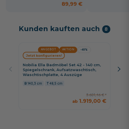
89,99 €
Kunden kauften auch
8
ANGEBOT
AKTION
-48%
Jetzt konfigurieren!
Jetzt 
Nobilia Ella Badmöbel Set 42 - 140 cm,
Puris V
Spiegelschrank, Aufsatzwaschtisch,
Fläche
Waschtischplatte, 4 Auszüge
Nizza,
140,3 cm
48,5 cm
80 c
3.681,46 €
1.919,00 €