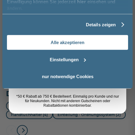
Einwilligung können Sie jederzeit
hier
einsehen und
Vorname
ändern.
Spedition
Glas Grau - Eiche
Lieferzeit:
Vormontierte
Sicher einkaufen
Ribbeck quer
ca. 3 - 4 Wochen
Möbel
Details zeigen
Nachbildung
Nachname
i
56,00 €
Alle akzeptieren
Email
Weitere Artikel der Serie
Pelipal
Einstellungen
Trentino
Anmelden
nur notwendige Cookies
Das passt dazu
*50 € Rabatt ab 750 € Bestellwert. Einmalig pro Kunde und nur
für Neukunden. Nicht mit anderen Gutscheinen oder
Rabattaktionen kombinierbar.
Waschtischarmatur (3)
Röhrensiphon (1)
Handtuchhalter (4)
Einteilung - Ordnungssystem (2)