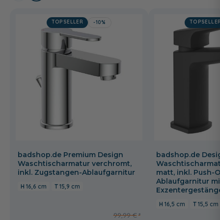
TOPSELLER
TOPSELLE
-10%
badshop.de Premium Design
badshop.de Desi
Waschtischarmatur verchromt,
Waschtischarmat
inkl. Zugstangen-Ablaufgarnitur
matt, inkl. Push-
Ablaufgarnitur mi
16,6 cm
15,9 cm
Exzentergestäng
16,5 cm
15,5 cm
99,99 €