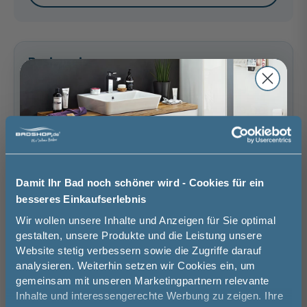
Riviera Eiche quer
Eiche Ribbeck quer
Glas Grau -
Nachbildung
Nachbildung
Anthrazit
Basispreis
679,00 €
Seidenglanz
56,00 €
keine Optionen mit Aufpreis ausgewählt
Gesamtpreis
679,00 €
Versandkostenfrei innerhalb Deutschlands
Versand ins Ausland zzgl.
Versandkosten
Damit Ihr Bad noch schöner wird - Cookies für ein
Glas Grau - Weiß
Glas Grau -
Glas Grau - Riviera
besseres Einkaufserlebnis
−
+
Glanz
Graphit Struktur
Eiche quer
Jetzt 50 € sparen!
quer Nachbildung
Nachbildung
Wir wollen unsere Inhalte und Anzeigen für Sie optimal
56,00 €
56,00 €
56,00 €
gestalten, unsere Produkte und die Leistung unsere
In den Warenkorb
Website stetig verbessern sowie die Zugriffe darauf
Melde Sie sich hier zu unserem
analysieren. Weiterhin setzen wir Cookies ein, um
Newsletter an und sparen Sie
gemeinsam mit unseren Marketingpartnern relevante
50€* auf Ihre Bestellung!
Artikel merken
Inhalte und interessengerechte Werbung zu zeigen. Ihre