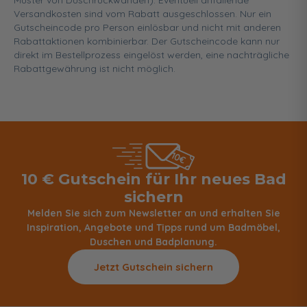
Muster von Duschrückwänden). Eventuell anfallende
Versandkosten sind vom Rabatt ausgeschlossen. Nur ein
Gutscheincode pro Person einlösbar und nicht mit anderen
Rabattaktionen kombinierbar. Der Gutscheincode kann nur
direkt im Bestellprozess eingelöst werden, eine nachträgliche
Rabattgewährung ist nicht möglich.
10 € Gutschein für Ihr neues Bad
sichern
Melden Sie sich zum Newsletter an und erhalten Sie
Inspiration, Angebote und Tipps rund um Badmöbel,
Duschen und Badplanung.
Jetzt Gutschein sichern