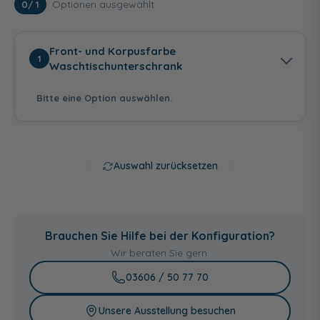
Optionen ausgewählt
0
/ 1
Front- und Korpusfarbe
1
Waschtischunterschrank
Bitte eine Option auswählen.
Auswahl zurücksetzen
Anthrazit
Weiß Hochglanz -
Graphit Struktur
Hochglanz -
Weiß Glanz
quer Nachbildung
Brauchen Sie Hilfe bei der Konfiguration?
Anthrazit
Seidenglanz
Wir beraten Sie gern.
03606 / 50 77 70
Unsere Ausstellung besuchen