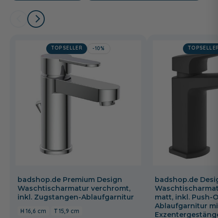
TOPSELLER
TOPSELLE
-10%
badshop.de Premium Design
badshop.de Desi
Waschtischarmatur verchromt,
Waschtischarmat
inkl. Zugstangen-Ablaufgarnitur
matt, inkl. Push-
Ablaufgarnitur mi
16,6 cm
15,9 cm
Exzentergestäng