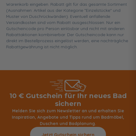
Warenkorb eingeben. Rabatt gilt für das gesamte Sortiment
(Ausnahmen: Artikel aus der Kategorie "Einzelstücke" und
Muster von Duschrückwänden). Eventuell anfallende
Versandkosten sind vom Rabatt ausgeschlossen. Nur ein
Gutscheincode pro Person einlösbar und nicht mit anderen
Rabattaktionen kombinierbar. Der Gutscheincode kann nur
direkt im Bestellprozess eingelöst werden, eine nachträgliche
Rabattgewährung ist nicht möglich.
10 € Gutschein für Ihr neues Bad
sichern
Melden Sie sich zum Newsletter an und erhalten Sie
Inspiration, Angebote und Tipps rund um Badmöbel,
Duschen und Badplanung.
Jetzt Gutschein sichern