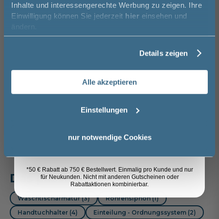
Inhalte und interessengerechte Werbung zu zeigen. Ihre
Artikel merken
Einwilligung können Sie jederzeit
hier
einsehen und
Vorname
ändern.
Details zeigen
Spedition
Glas Grau - Eiche
Nachname
Lieferzeit:
Vormontierte
Sicher einkaufen
Ribbeck quer
ca. 3 - 4 Wochen
Möbel
Nachbildung
i
56,00 €
Alle akzeptieren
Email
Einstellungen
Weitere Artikel der Serie
Pelipal
Trentino
Anmelden
nur notwendige Cookies
*50 € Rabatt ab 750 € Bestellwert. Einmalig pro Kunde und nur
Das passt dazu
für Neukunden. Nicht mit anderen Gutscheinen oder
Rabattaktionen kombinierbar.
Waschtischarmatur (3)
Röhrensiphon (1)
Handtuchhalter (4)
Einteilung - Ordnungssystem (2)