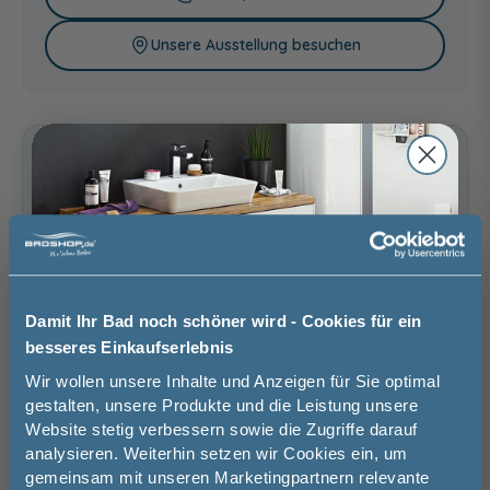
Unsere Ausstellung besuchen
Riviera Eiche quer
Eiche Ribbeck quer
Glas Grau -
Nachbildung
Nachbildung
Anthrazit
Basispreis
815,00 €
Seidenglanz
56,00 €
keine Optionen mit Aufpreis ausgewählt
Gesamtpreis
815,00 €
Versandkostenfrei innerhalb Deutschlands
Versand ins Ausland zzgl.
Versandkosten
Damit Ihr Bad noch schöner wird - Cookies für ein
besseres Einkaufserlebnis
Jetzt 50 € sparen!
Glas Grau - Weiß
Glas Grau -
Glas Grau - Riviera
Wir wollen unsere Inhalte und Anzeigen für Sie optimal
−
+
Glanz
Graphit Struktur
Eiche quer
gestalten, unsere Produkte und die Leistung unsere
quer Nachbildung
Nachbildung
56,00 €
56,00 €
56,00 €
Website stetig verbessern sowie die Zugriffe darauf
Melde Sie sich hier zu unserem
In den Warenkorb
analysieren. Weiterhin setzen wir Cookies ein, um
Newsletter an und sparen Sie
gemeinsam mit unseren Marketingpartnern relevante
50€* auf Ihre Bestellung!