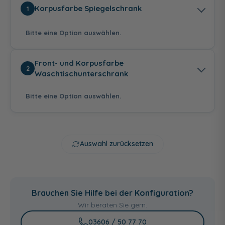
Korpusfarbe Spiegelschrank
1
Bitte eine Option auswählen.
Front- und Korpusfarbe
2
Waschtischunterschrank
Bitte eine Option auswählen.
Anthrazit
Weiß Glanz
Graphit Struktur
Seidenglanz
quer Nachbildung
Auswahl zurücksetzen
Anthrazit
Weiß Hochglanz -
Graphit Struktur
Hochglanz -
Weiß Glanz
quer Nachbildung
Brauchen Sie Hilfe bei der Konfiguration?
Anthrazit
Seidenglanz
Wir beraten Sie gern.
Riviera Eiche quer
Eiche Ribbeck quer
Nachbildung
Nachbildung
03606 / 50 77 70