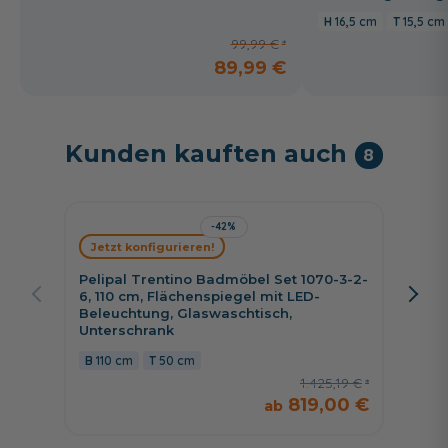
16,5 cm
15,5 cm
99,99 €
89,99 €
Kunden kauften auch
8
-42%
Jetzt konfigurieren!
Jetzt 
Pelipal Trentino Badmöbel Set 1070-3-2-
Puris 
6, 110 cm, Flächenspiegel mit LED-
Spiege
Beleuchtung, Glaswaschtisch,
Kerami
Unterschrank
Wascht
110 cm
50 cm
122 
1.425,19 €
819,00 €