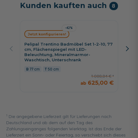
Kunden kauften auch
8
-42%
Jetzt konfigurieren!
Jetzt 
Pelipal Trentino Badmöbel Set 1-2-10, 77
Pelipa
cm, Flächenspiegel mit LED-
cm, Sp
Beleuchtung, Mineralmarmor-
Wascht
Waschtisch, Unterschrank
Auszü
77 cm
50 cm
84,5
1.088,84 €
625,00 €
1
Die angegebene Lieferzeit gilt für Lieferungen nach
Deutschland und ab dem auf den Tag des
Zahlungseinganges folgenden Werktag. Ist das Ende der
Lieferzeit ein Sonn- oder Feiertag, so verschiebt sich dieses