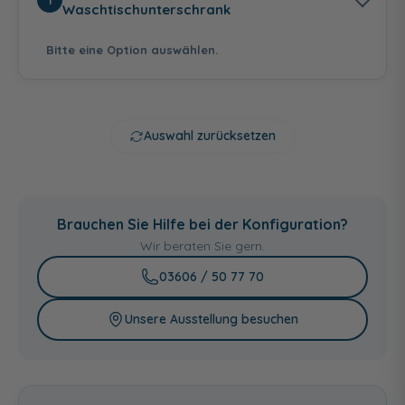
Waschtischunterschrank
Bitte eine Option auswählen.
Auswahl zurücksetzen
Anthrazit
Weiß Hochglanz -
Graphit Struktur
Hochglanz -
Weiß Glanz
quer Nachbildung
Brauchen Sie Hilfe bei der Konfiguration?
Anthrazit
Seidenglanz
Wir beraten Sie gern.
03606 / 50 77 70
Unsere Ausstellung besuchen
Riviera Eiche quer
Eiche Ribbeck quer
Glas Grau -
Nachbildung
Nachbildung
Anthrazit