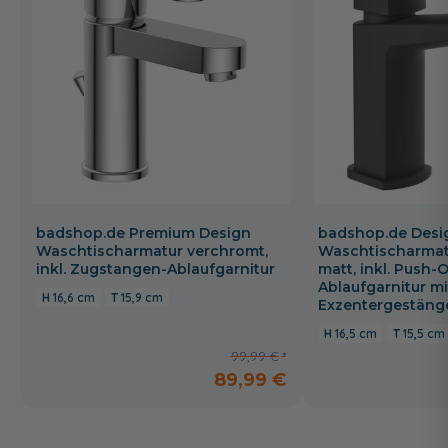
badshop.de Premium Design
badshop.de Desi
Waschtischarmatur verchromt,
Waschtischarmat
inkl. Zugstangen-Ablaufgarnitur
matt, inkl. Push-
Ablaufgarnitur mi
16,6 cm
15,9 cm
Exzentergestäng
16,5 cm
15,5 cm
99,99 €
89,99 €