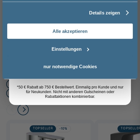
Nachbildung
i
56,00 €
Details zeigen
Nachname
Weitere Artikel der Serie
Pelipal
Alle akzeptieren
Trentino
Email
Einstellungen
Anmelden
nur notwendige Cookies
Das passt dazu
Waschtischarmatur (3)
Röhrensiphon (1)
*50 € Rabatt ab 750 € Bestellwert. Einmalig pro Kunde und nur
für Neukunden. Nicht mit anderen Gutscheinen oder
Handtuchhalter (4)
Einteilung - Ordnungssystem (1)
Rabattaktionen kombinierbar.
TOPSELLER
TOPSELLE
-10%