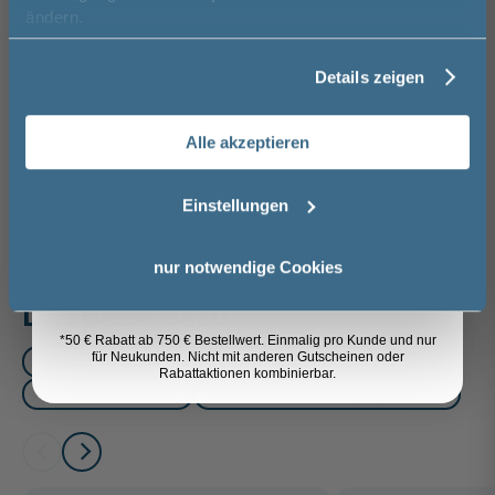
Vorname
ändern.
Spedition
Glas Grau - Eiche
Lieferzeit:
Vormontierte
Sicher einkaufen
Ribbeck quer
ca. 3 - 4 Wochen
Möbel
Nachbildung
i
Details zeigen
Nachname
56,00 €
Alle akzeptieren
Email
Weitere Artikel der Serie
Pelipal
Trentino
Einstellungen
Anmelden
nur notwendige Cookies
Das passt dazu
*50 € Rabatt ab 750 € Bestellwert. Einmalig pro Kunde und nur
für Neukunden. Nicht mit anderen Gutscheinen oder
Waschtischarmatur (3)
Röhrensiphon (1)
Rabattaktionen kombinierbar.
Handtuchhalter (4)
Einteilung - Ordnungssystem (2)