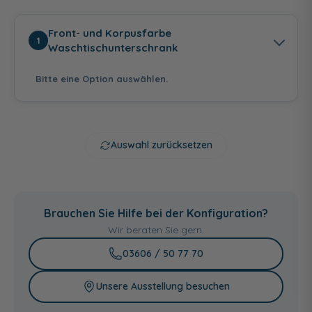
Front- und Korpusfarbe
1
Waschtischunterschrank
Bitte eine Option auswählen.
Auswahl zurücksetzen
Anthrazit
Weiß Hochglanz -
Graphit Struktur
Hochglanz -
Weiß Glanz
quer Nachbildung
Brauchen Sie Hilfe bei der Konfiguration?
Anthrazit
Seidenglanz
Wir beraten Sie gern.
03606 / 50 77 70
Unsere Ausstellung besuchen