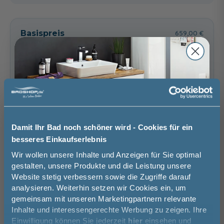
Riviera Eiche quer
Eiche Ribbeck quer
Glas Grau -
Nachbildung
Nachbildung
Anthrazit
Basispreis
659,00 €
Seidenglanz
56,00 €
keine Optionen mit Aufpreis ausgewählt
Gesamtpreis
659,00 €
Versandkostenfrei innerhalb Deutschlands
Versand ins Ausland zzgl.
Versandkosten
Damit Ihr Bad noch schöner wird - Cookies für ein
Glas Grau - Weiß
Glas Grau -
Glas Grau - Riviera
−
+
besseres Einkaufserlebnis
Glanz
Graphit Struktur
Eiche quer
quer Nachbildung
Nachbildung
56,00 €
Jetzt 50 € sparen!
Wir wollen unsere Inhalte und Anzeigen für Sie optimal
56,00 €
56,00 €
In den Warenkorb
gestalten, unsere Produkte und die Leistung unsere
Website stetig verbessern sowie die Zugriffe darauf
Melde Sie sich hier zu unserem
analysieren. Weiterhin setzen wir Cookies ein, um
Newsletter an und sparen Sie
Artikel merken
gemeinsam mit unseren Marketingpartnern relevante
50€* auf Ihre Bestellung!
Inhalte und interessengerechte Werbung zu zeigen. Ihre
Einwilligung können Sie jederzeit
hier
einsehen und