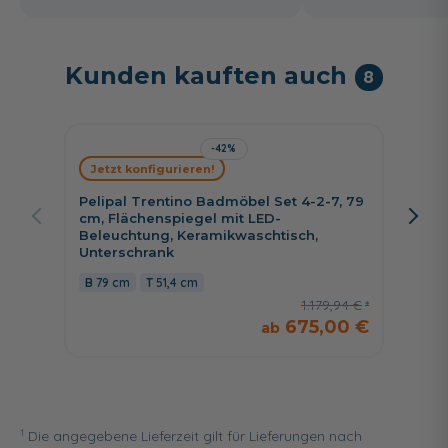
Kunden kauften auch
8
-42%
Jetzt konfigurieren!
Jetzt 
Pelipal Trentino Badmöbel Set 4-2-7, 79
Pelipa
cm, Flächenspiegel mit LED-
cm, Fl
Beleuchtung, Keramikwaschtisch,
Beleuc
Unterschrank
Unters
79 cm
51,4 cm
79 c
1.179,94 €
675,00 €
1
Die angegebene Lieferzeit gilt für Lieferungen nach