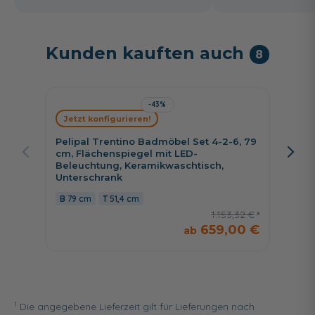
Kunden kauften auch
8
-43%
Jetzt konfigurieren!
Jetzt 
Pelipal Trentino Badmöbel Set 4-2-6, 79
Pelipa
cm, Flächenspiegel mit LED-
3, 77 c
Beleuchtung, Keramikwaschtisch,
Minera
Unterschrank
Unters
79 cm
51,4 cm
77 c
1.153,32 €
659,00 €
1
Die angegebene Lieferzeit gilt für Lieferungen nach