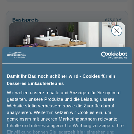
Riviera Eiche quer
Eiche Ribbeck quer
Glas Grau -
Nachbildung
Nachbildung
Anthrazit
Basispreis
675,00 €
Seidenglanz
56,00 €
keine Optionen mit Aufpreis ausgewählt
Gesamtpreis
675,00 €
Versandkostenfrei innerhalb Deutschlands
Versand ins Ausland zzgl.
Versandkosten
Damit Ihr Bad noch schöner wird - Cookies für ein
Glas Grau - Weiß
Glas Grau -
Glas Grau - Riviera
−
+
besseres Einkaufserlebnis
Glanz
Graphit Struktur
Eiche quer
quer Nachbildung
Nachbildung
56,00 €
Jetzt 50 € sparen!
Wir wollen unsere Inhalte und Anzeigen für Sie optimal
56,00 €
56,00 €
In den Warenkorb
gestalten, unsere Produkte und die Leistung unsere
Website stetig verbessern sowie die Zugriffe darauf
Melde Sie sich hier zu unserem
analysieren. Weiterhin setzen wir Cookies ein, um
Newsletter an und sparen Sie
Artikel merken
gemeinsam mit unseren Marketingpartnern relevante
50€* auf Ihre Bestellung!
Inhalte und interessengerechte Werbung zu zeigen. Ihre
Einwilligung können Sie jederzeit
hier
einsehen und