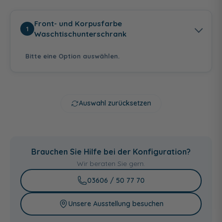
Front- und Korpusfarbe
1
Waschtischunterschrank
Bitte eine Option auswählen.
Auswahl zurücksetzen
Anthrazit
Weiß Hochglanz -
Graphit Struktur
Hochglanz -
Weiß Glanz
quer Nachbildung
Brauchen Sie Hilfe bei der Konfiguration?
Anthrazit
Seidenglanz
Wir beraten Sie gern.
03606 / 50 77 70
Unsere Ausstellung besuchen