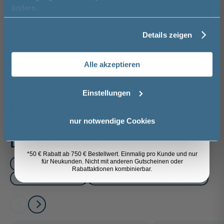
Vorname
ändern.
Spedition
Glas Grau - Eiche
Lieferzeit:
Vormontierte
Sicher einkaufen
Ribbeck quer
ca. 3 - 4 Wochen
Möbel
Nachbildung
i
Details zeigen
Nachname
56,00 €
Alle akzeptieren
Email
Weitere Artikel der Serie
Pelipal
Trentino
Einstellungen
Anmelden
nur notwendige Cookies
Das passt dazu
*50 € Rabatt ab 750 € Bestellwert. Einmalig pro Kunde und nur
für Neukunden. Nicht mit anderen Gutscheinen oder
Waschtischarmatur (3)
Röhrensiphon (1)
Rabattaktionen kombinierbar.
Handtuchhalter (4)
Einteilung - Ordnungssystem (2)