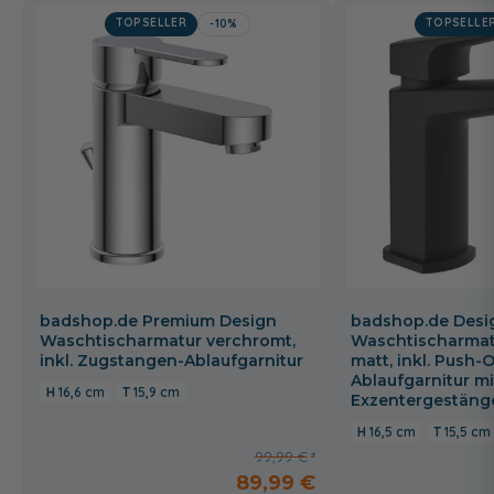
TOPSELLER
TOPSELLE
-10%
badshop.de Premium Design
badshop.de Desi
Waschtischarmatur verchromt,
Waschtischarmat
inkl. Zugstangen-Ablaufgarnitur
matt, inkl. Push-
Ablaufgarnitur mi
16,6 cm
15,9 cm
Exzentergestäng
16,5 cm
15,5 cm
99,99 €
89,99 €