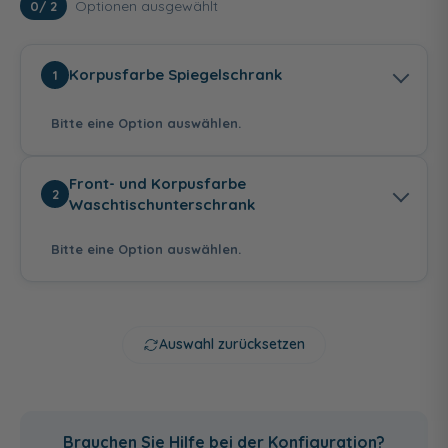
Optionen ausgewählt
0
/ 2
Korpusfarbe Spiegelschrank
1
Bitte eine Option auswählen.
Front- und Korpusfarbe
2
Waschtischunterschrank
Bitte eine Option auswählen.
Anthrazit
Weiß Glanz
Graphit Struktur
Seidenglanz
quer Nachbildung
Auswahl zurücksetzen
Anthrazit
Weiß Hochglanz -
Graphit Struktur
Hochglanz -
Weiß Glanz
quer Nachbildung
Brauchen Sie Hilfe bei der Konfiguration?
Anthrazit