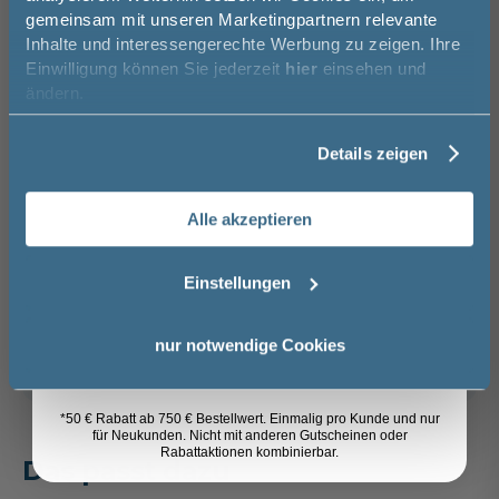
Newsletter an und sparen Sie
In den Warenkorb
gemeinsam mit unseren Marketingpartnern relevante
50€* auf Ihre Bestellung!
Inhalte und interessengerechte Werbung zu zeigen. Ihre
Einwilligung können Sie jederzeit
hier
einsehen und
Vorname
Artikel merken
ändern.
Details zeigen
Nachname
Spedition
Glas Grau - Eiche
Lieferzeit:
Vormontierte
Sicher einkaufen
Ribbeck quer
ca. 3 - 4 Wochen
Möbel
Alle akzeptieren
Nachbildung
i
Email
55,00 €
Einstellungen
Weitere Artikel der Serie
Pelipal
Anmelden
Trentino
nur notwendige Cookies
*50 € Rabatt ab 750 € Bestellwert. Einmalig pro Kunde und nur
für Neukunden. Nicht mit anderen Gutscheinen oder
Rabattaktionen kombinierbar.
Das passt dazu