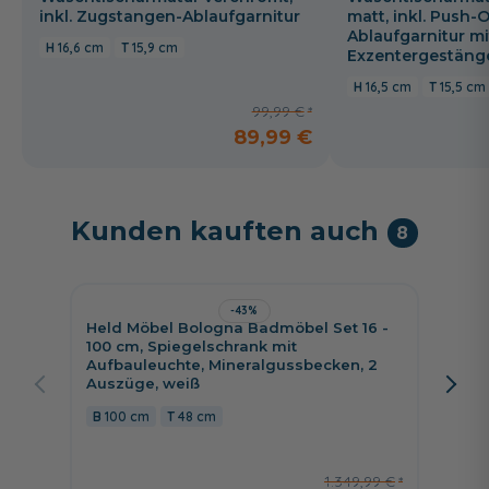
inkl. Zugstangen-Ablaufgarnitur
matt, inkl. Push-
Ablaufgarnitur mi
16,6 cm
15,9 cm
Exzentergestäng
16,5 cm
15,5 cm
99,99 €
89,99 €
Kunden kauften auch
8
-43%
Held Möbel Bologna Badmöbel Set 16 -
Jetzt 
100 cm, Spiegelschrank mit
Aufbauleuchte, Mineralgussbecken, 2
Pelipa
Auszüge, weiß
cm, Sp
Kranzb
100 cm
48 cm
Unters
79 c
1.349,99 €