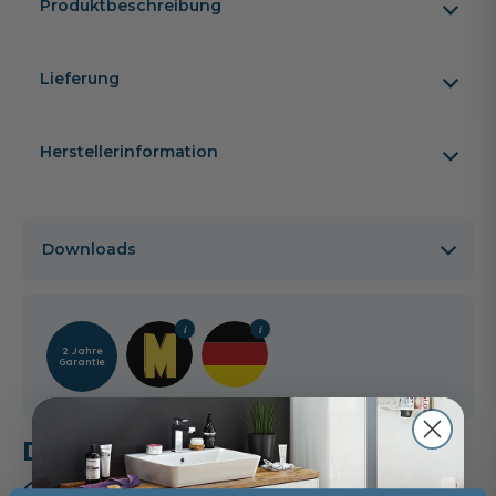
Produktbeschreibung
Lieferung
Herstellerinformation
Downloads
2 Jahre
Garantie
Das passt dazu