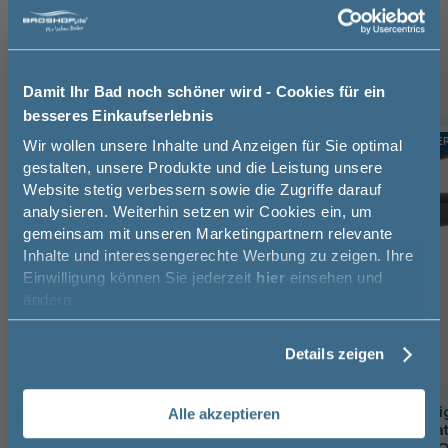
Waschtischarmatur (3)
Handtuchhalter (3)
Raumsparsiphon (1)
Damit Ihr Bad noch schöner wird - Cookies für ein
besseres Einkaufserlebnis
Jetzt 50 € sparen!
TOPSELLER
TOPSELLE
-10%
Wir wollen unsere Inhalte und Anzeigen für Sie optimal
gestalten, unsere Produkte und die Leistung unsere
Website stetig verbessern sowie die Zugriffe darauf
Melde Sie sich hier zu unserem
analysieren. Weiterhin setzen wir Cookies ein, um
Newsletter an und sparen Sie
gemeinsam mit unseren Marketingpartnern relevante
50€* auf Ihre Bestellung!
Inhalte und interessengerechte Werbung zu zeigen. Ihre
Einwilligung können Sie jederzeit
hier
einsehen und
Vorname
ändern.
Details zeigen
Nachname
badshop.de Premium Design
badshop.de Desi
Alle akzeptieren
Waschtischarmatur verchromt,
Waschtischarmat
Email