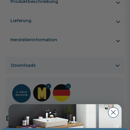
Produktbeschreibung
Lieferung
Herstellerinformation
Downloads
2 Jahre
Garantie
Das passt dazu