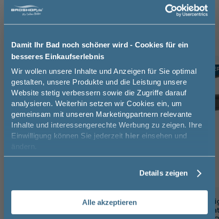
Waschtischarmatur (3)
Handtuchhalter (3)
Raumsparsiphon (1)
Damit Ihr Bad noch schöner wird - Cookies für ein
besseres Einkaufserlebnis
Jetzt 50 € sparen!
TOPSELLER
TOPSELLE
-10%
Wir wollen unsere Inhalte und Anzeigen für Sie optimal
gestalten, unsere Produkte und die Leistung unsere
Website stetig verbessern sowie die Zugriffe darauf
Melde Sie sich hier zu unserem
analysieren. Weiterhin setzen wir Cookies ein, um
Newsletter an und sparen Sie
gemeinsam mit unseren Marketingpartnern relevante
50€* auf Ihre Bestellung!
Inhalte und interessengerechte Werbung zu zeigen. Ihre
Einwilligung können Sie jederzeit
hier
einsehen und
Vorname
ändern.
Details zeigen
Nachname
badshop.de Premium Design
badshop.de Desi
Alle akzeptieren
Waschtischarmatur verchromt,
Waschtischarmat
Email