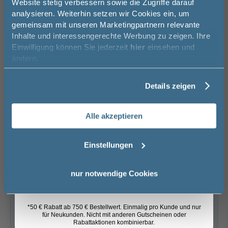
Website stetig verbessern sowie die Zugriffe darauf
Melde Sie sich hier zu unserem
analysieren. Weiterhin setzen wir Cookies ein, um
Newsletter an und sparen Sie
ohne
für die LED-
nicht erforderlich
Bewegungssensor
Beleuchtung am
gemeinsam mit unseren Marketingpartnern relevante
50€* auf Ihre Bestellung!
Brauchen Sie Hilfe bei der Konfiguration?
Waschtisch
Inhalte und interessengerechte Werbung zu zeigen. Ihre
Wir beraten Sie gern.
54,99 €
Einwilligung können Sie jederzeit
hier
einsehen und
Vorname
03606 / 50 77 70
ändern.
Unsere Ausstellung besuchen
Details zeigen
Nachname
Alle akzeptieren
Email
Basispreis
1.679,00 €
Einstellungen
keine Optionen mit Aufpreis ausgewählt
Anmelden
Gesamtpreis
1.679,00 €
nur notwendige Cookies
Versandkostenfrei innerhalb Deutschlands
*50 € Rabatt ab 750 € Bestellwert. Einmalig pro Kunde und nur
Versand ins Ausland zzgl.
Versandkosten
für Neukunden. Nicht mit anderen Gutscheinen oder
Rabattaktionen kombinierbar.