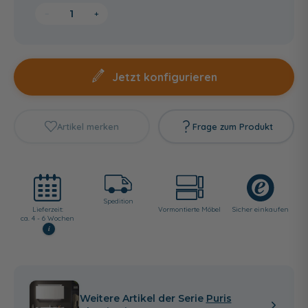
−
+
Jetzt konfigurieren
Artikel merken
Frage zum Produkt
Spedition
Lieferzeit:
Vormontierte Möbel
Sicher einkaufen
ca. 4 - 6 Wochen
i
Weitere Artikel der Serie
Puris