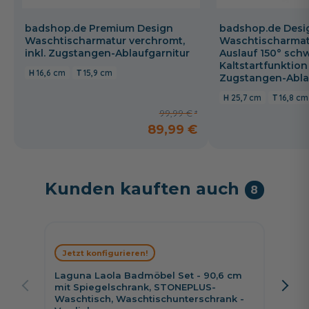
badshop.de Premium Design
badshop.de Desi
Waschtischarmatur verchromt,
Waschtischarmat
inkl. Zugstangen-Ablaufgarnitur
Auslauf 150° schw
Kaltstartfunktion
16,6 cm
15,9 cm
Zugstangen-Abla
25,7 cm
16,8 cm
99,99 €
89,99 €
Kunden kauften auch
8
Jetzt konfigurieren!
Jetzt 
Laguna Laola Badmöbel Set - 90,6 cm
Puris 
mit Spiegelschrank, STONEPLUS-
Spiege
Waschtisch, Waschtischunterschrank -
Wascht