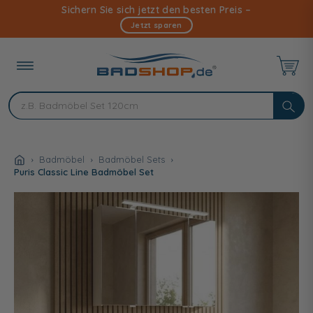
Direkt
Sichern Sie sich jetzt den besten Preis –
zum
Jetzt sparen
Inhalt
Badmöbel
Badmöbel Sets
Puris Classic Line Badmöbel Set