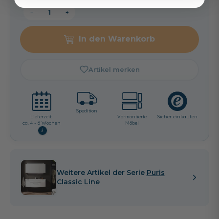
−
+
In den Warenkorb
Artikel merken
Spedition
Lieferzeit:
Vormontierte
Sicher einkaufen
ca. 4 - 6 Wochen
Möbel
i
Weitere Artikel der Serie
Puris
Classic Line