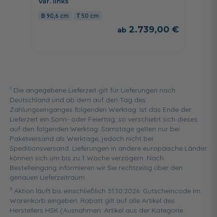
Var. links
Wascht
90,6 cm
50 cm
90,6
2.739,00 €
1
Die angegebene Lieferzeit gilt für Lieferungen nach
Deutschland und ab dem auf den Tag des
Zahlungseinganges folgenden Werktag. Ist das Ende der
Lieferzeit ein Sonn- oder Feiertag, so verschiebt sich dieses
auf den folgenden Werktag. Samstage gelten nur bei
Paketversand als Werktage, jedoch nicht bei
Speditionsversand. Lieferungen in andere europäische Länder
können sich um bis zu 1 Woche verzögern. Nach
Bestelleingang informieren wir Sie rechtzeitig über den
genauen Lieferzeitraum.
3
Aktion läuft bis einschließlich 31.10.2026. Gutscheincode im
Warenkorb eingeben. Rabatt gilt auf alle Artikel des
Herstellers HSK (Ausnahmen: Artikel aus der Kategorie