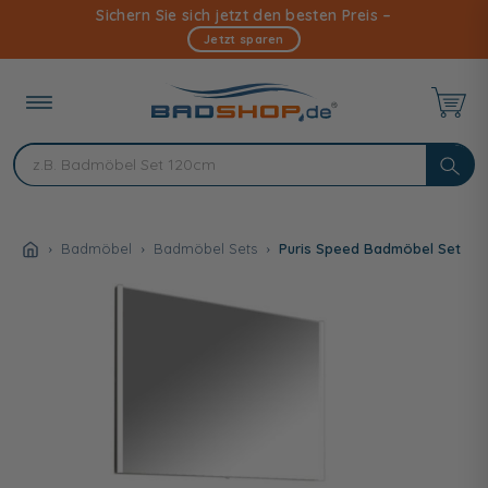
Direkt
Sichern Sie sich jetzt den besten Preis –
zum
Jetzt sparen
Inhalt
Badmöbel
Badmöbel Sets
Puris Speed Badmöbel Set