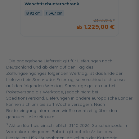
Waschtischunterschrank
Wascht
82 cm
54,7 cm
122 
2.177,89 €
1.229,00 €
1
Die angegebene Lieferzeit gilt für Lieferungen nach
Deutschland und ab dem auf den Tag des
Zahlungseinganges folgenden Werktag. Ist das Ende der
Lieferzeit ein Sonn- oder Feiertag, so verschiebt sich dieses
auf den folgenden Werktag. Samstage gelten nur bei
Paketversand als Werktage, jedoch nicht bei
Speditionsversand. Lieferungen in andere europäische Länder
können sich um bis zu 1 Woche verzögern. Nach
Bestelleingang informieren wir Sie rechtzeitig über den
genauen Lieferzeitraum.
3
Aktion läuft bis einschließlich 31.10.2026. Gutscheincode im
Warenkorb eingeben. Rabatt gilt auf alle Artikel des
Herstellers HSK (Ausnahmen: Artikel aus der Kategorie