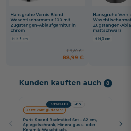
Hansgrohe Vernis Blend
Hansgrohe Verni
Waschtischarmatur 100 mit
Waschtischarmat
Zugstangen-Ablaufgarnitur in
Zugstangen-Ablau
chrom
mattschwarz
14,3 cm
14,3 cm
119,60 €
88,99 €
Kunden kauften auch
8
TOPSELLER
-43%
Jetzt konfigurieren!
Jetzt 
Puris Speed Badmöbel Set - 82 cm,
Puris 
Spiegelschrank, Mineralguss- oder
Fläche
Keramik-Waschtisch,
Kerami