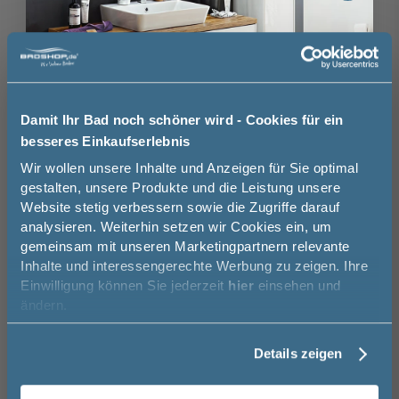
ohne
für die LED-
Bewegungssensor
Beleuchtung am
Kaschmir matt
Weiß hochglanz
Brauchen Sie Hilfe bei der Konfiguration?
Waschtisch
24,00 €
Wir beraten Sie gern.
53,99 €
03606 / 50 77 70
Damit Ihr Bad noch schöner wird - Cookies für ein
besseres Einkaufserlebnis
Unsere Ausstellung besuchen
Jetzt 50 € sparen!
Wir wollen unsere Inhalte und Anzeigen für Sie optimal
gestalten, unsere Produkte und die Leistung unsere
Website stetig verbessern sowie die Zugriffe darauf
Melde Sie sich hier zu unserem
analysieren. Weiterhin setzen wir Cookies ein, um
Newsletter an und sparen Sie
Basispreis
1.099,00 €
gemeinsam mit unseren Marketingpartnern relevante
50€* auf Ihre Bestellung!
Inhalte und interessengerechte Werbung zu zeigen. Ihre
keine Optionen mit Aufpreis ausgewählt
Einwilligung können Sie jederzeit
hier
einsehen und
Vorname
Gesamtpreis
1.099,00 €
ändern.
Versandkostenfrei innerhalb Deutschlands
Details zeigen
Nachname
Versand ins Ausland zzgl.
Versandkosten