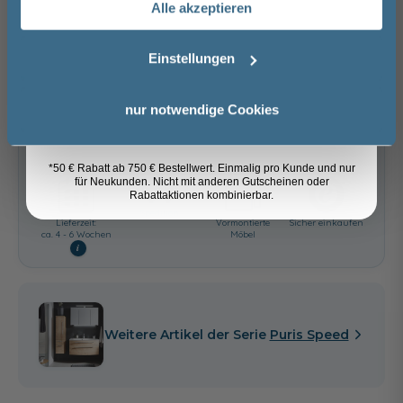
Alle akzeptieren
Email
−
+
Einstellungen
In den Warenkorb
Anmelden
nur notwendige Cookies
Artikel merken
*50 € Rabatt ab 750 € Bestellwert. Einmalig pro Kunde und nur
für Neukunden. Nicht mit anderen Gutscheinen oder
Rabattaktionen kombinierbar.
Spedition
Lieferzeit:
Vormontierte
Sicher einkaufen
ca. 4 - 6 Wochen
Möbel
i
Weitere Artikel der Serie
Puris Speed