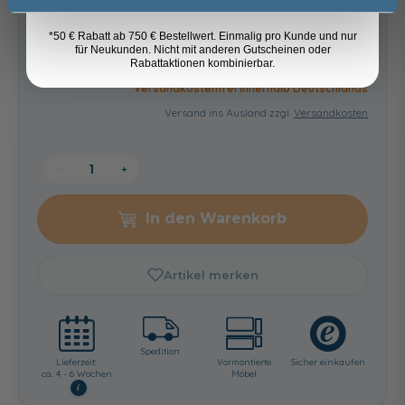
keine Optionen mit Aufpreis ausgewählt
*50 € Rabatt ab 750 € Bestellwert. Einmalig pro Kunde und nur
Gesamtpreis
1.709,00 €
für Neukunden. Nicht mit anderen Gutscheinen oder
Rabattaktionen kombinierbar.
Versandkostenfrei innerhalb Deutschlands
Versand ins Ausland zzgl.
Versandkosten
−
+
In den Warenkorb
Artikel merken
Spedition
Lieferzeit:
Vormontierte
Sicher einkaufen
ca. 4 - 6 Wochen
Möbel
i