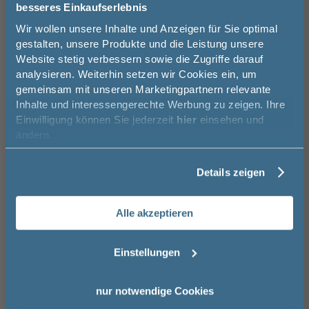
Eiche Schwarz
Alby Blue
Cuneo Eiche Grau
besseres Einkaufserlebnis
Converter 15 Watt
Bitte eine Option auswählen.
255,00 €
Jetzt 50 € sparen!
Wir wollen unsere Inhalte und Anzeigen für Sie optimal
gestalten, unsere Produkte und die Leistung unsere
ohne
für die LED-
Website stetig verbessern sowie die Zugriffe darauf
Melde Sie sich hier zu unserem
Bewegungssensor
Beleuchtung am
analysieren. Weiterhin setzen wir Cookies ein, um
Waschtisch
Newsletter an und sparen Sie
Auswahl zurücksetzen
54,99 €
gemeinsam mit unseren Marketingpartnern relevante
50€* auf Ihre Bestellung!
Inhalte und interessengerechte Werbung zu zeigen. Ihre
Cuneo Eiche Grau -
Betonoptik -
Stahl Dunkel matt -
melaminharzbeschichtete
Betonoptik
melaminharzbeschichtete
Kaschmir matt
melaminharzbeschichtete
Stahl Dunkel matt
Einwilligung können Sie jederzeit
hier
einsehen und
Front
Front
Front
Vorname
ohne Gestellfüße
mit Gestellfüßen
ändern.
265,00 €
Brauchen Sie Hilfe bei der Konfiguration?
Wir beraten Sie gern.
Details zeigen
Nachname
03606 / 50 77 70
Alle akzeptieren
Unsere Ausstellung besuchen
Email
Cuneo Eiche
Weiß hochglanz
Kaschmir matt -
Dunkel
Cuneo Eiche Dunkel -
26,00 €
Einstellungen
folierte Front
melaminharzbeschichtete
Front
Anmelden
nur notwendige Cookies
Basispreis
1.709,00 €