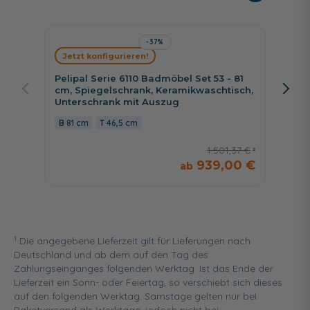
-37%
Fackel
Jetzt konfigurieren!
100,1 
Unters
Pelipal Serie 6110 Badmöbel Set 53 - 81
cm, Spiegelschrank, Keramikwaschtisch,
100,1
Unterschrank mit Auszug
81 cm
46,5 cm
1.501,37 €
939,00 €
1
Die angegebene Lieferzeit gilt für Lieferungen nach
Deutschland und ab dem auf den Tag des
Zahlungseinganges folgenden Werktag. Ist das Ende der
Lieferzeit ein Sonn- oder Feiertag, so verschiebt sich dieses
auf den folgenden Werktag. Samstage gelten nur bei