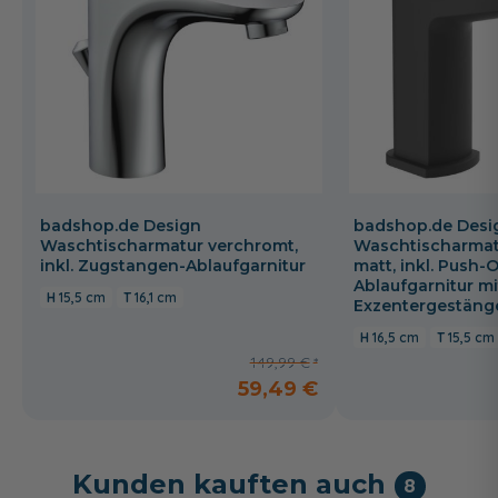
badshop.de Design
badshop.de Desi
Waschtischarmatur verchromt,
Waschtischarmat
inkl. Zugstangen-Ablaufgarnitur
matt, inkl. Push-
Ablaufgarnitur mi
15,5 cm
16,1 cm
Exzentergestäng
16,5 cm
15,5 cm
149,99 €
59,49 €
Kunden kauften auch
8