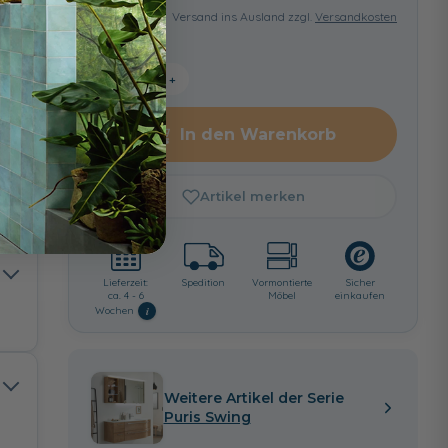
Versand ins Ausland zzgl.
Versandkosten
−
+
In den Warenkorb
Artikel merken
Lieferzeit:
Spedition
Vormontierte
Sicher
ca. 4 - 6
Möbel
einkaufen
i
Wochen
Weitere Artikel der Serie
Puris Swing