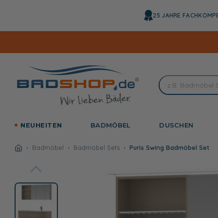
Direkt
zum
25 JAHRE FACHKOMP
Inhalt
NEUHEITEN
BADMÖBEL
DUSCHEN
Badmöbel
Badmöbel Sets
Puris Swing Badmöbel Set