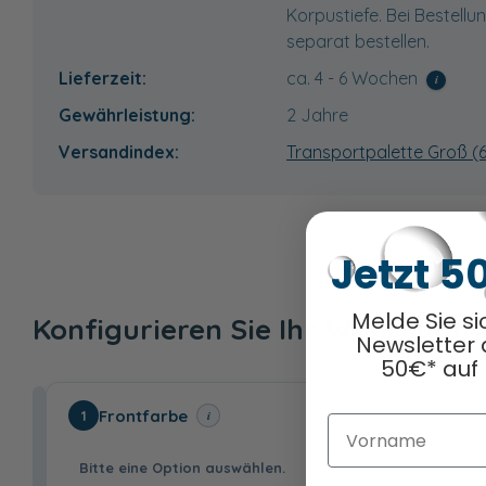
Korpustiefe. Bei Bestellu
separat bestellen.
Lieferzeit:
ca. 4 - 6 Wochen
i
Gewährleistung:
2 Jahre
Versandindex:
Transportpalette Groß (
Jetzt 5
Melde Sie si
Konfigurieren Sie Ihr Wunschpr
Newsletter 
50€* auf 
Frontfarbe
i
1
Vorname
Bitte eine Option auswählen.