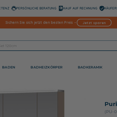
ETENZ
PERSÖNLICHE BERATUNG
KAUF AUF RECHNUNG
KÄUFER
Sichern Sie sich jetzt den besten Preis –
Jetzt sparen
BADEN
BADHEIZKÖRPER
BADKERAMIK
Pur
(PU-0