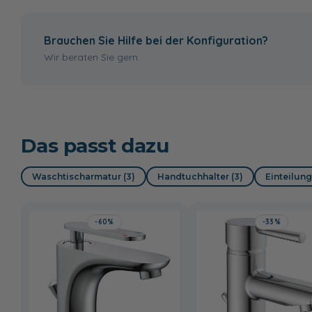
mit Hahnloch
ohne Hahnloch
Brauchen Sie Hilfe bei der Konfiguration?
86,00 €
Wir beraten Sie gern.
Das passt dazu
Waschtischarmatur (3)
Handtuchhalter (3)
Einteilung
-60%
-33%