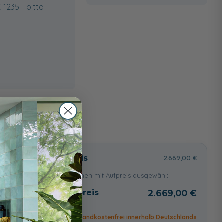
1235 - bitte
wählt
Basispreis
2.669,00 €
keine Optionen mit Aufpreis ausgewählt
Gesamtpreis
2.669,00 €
Versandkostenfrei innerhalb Deutschlands