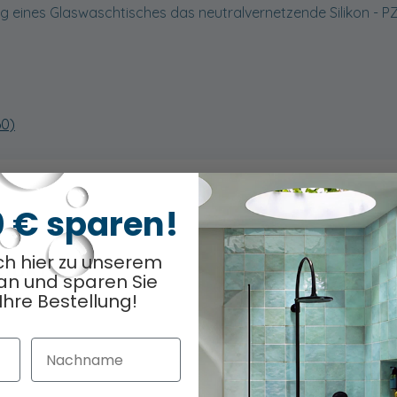
ng eines Glaswaschtisches das neutralvernetzende Silikon - PZ-
60)
0 € sparen!
ch hier zu unserem
odukt
Optionen ausge
0
/ 8
an und sparen Sie
Ihre Bestellung!
Nachname