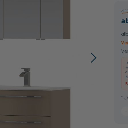
4.
all
Ve
Ver
D
w
a
M
R
* U
−