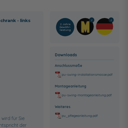
hrank - links
2 Jahre
Gewähr­
leistung
Downloads
Anschlussmaße
pu-swing-installationsmasse.pdf
Montageanleitung
pu-swing-montageanleitung.pdf
Weiteres
pu_pflegeanleitung.pdf
wird für Sie
ntspricht der