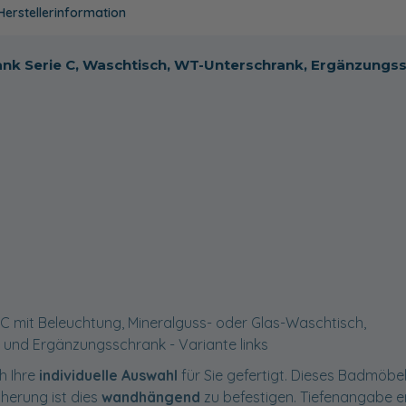
Herstellerinformation
ank Serie C, Waschtisch, WT-Unterschrank, Ergänzungssc
 C mit Beleuchtung, Mineralguss- oder Glas-Waschtisch,
und Ergänzungsschrank - Variante links
h Ihre
individuelle Auswahl
für Sie gefertigt. Dieses Badmöbel 
cherung ist dies
wandhängend
zu befestigen. Tiefenangabe e