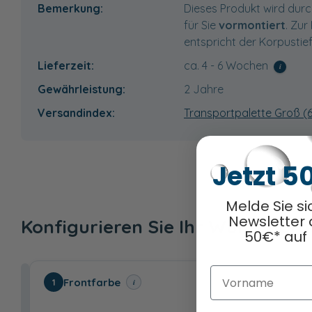
Bemerkung:
Dieses Produkt wird durc
für Sie
vormontiert
. Zur
entspricht der Korpustie
Lieferzeit:
ca. 4 - 6 Wochen
i
Gewährleistung:
2 Jahre
Versandindex:
Transportpalette Groß (
Jetzt 5
Melde Sie si
Newsletter 
Konfigurieren Sie Ihr Wunschpr
50€* auf 
Vorname
Frontfarbe
i
1