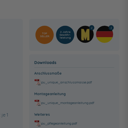
2 Jahre
TOP
Gewähr­
SELLER
leistung
Downloads
Anschlussmaße
pu_unique_anschlussmasse.pdf
Montageanleitung
pu_unique_montageanleitung.pdf
je 1
Weiteres
pu_pflegeanleitung.pdf