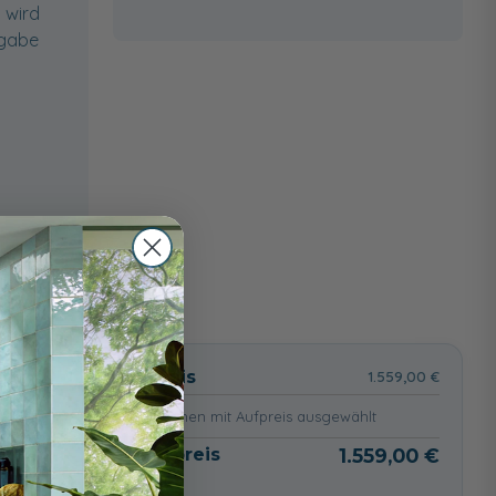
 wird
ngabe
wählt
Basispreis
1.559,00 €
keine Optionen mit Aufpreis ausgewählt
Gesamtpreis
1.559,00 €