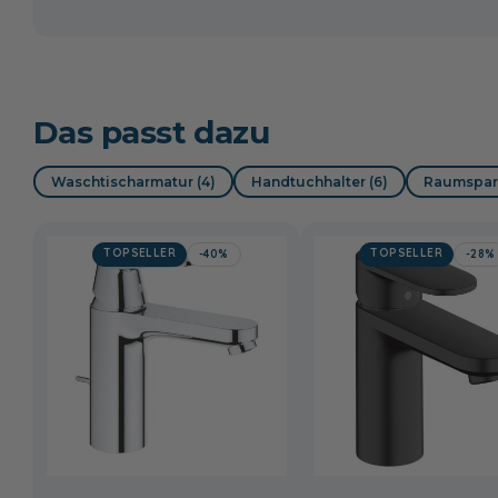
Das passt dazu
Waschtischarmatur (4)
Handtuchhalter (6)
Raumspars
TOPSELLER
TOPSELLER
-40%
-28%