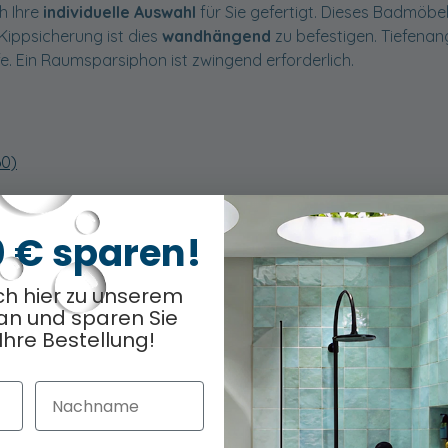
h Ihre
individuelle Auswahl
für Sie gefertigt. Dieses Badmöbel
 Kippsicherung ist dies
wandhängend
zu befestigen. Tiefena
fe. Ein Raumsparsiphon ist zwingend erforderlich.
60)
0 € sparen!
ch hier zu unserem
an und sparen Sie
odukt
Optionen ausge
0
/ 7
Ihre Bestellung!
Nachname