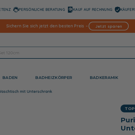
ETENZ
PERSÖNLICHE BERATUNG
KAUF AUF RECHNUNG
KÄUFER
Sichern Sie sich jetzt den besten Preis –
Jetzt sparen
BADEN
BADHEIZKÖRPER
BADKERAMIK
Waschtisch mit Unterschrank
TOP
Pur
Unt