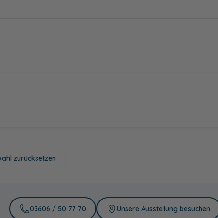
Kaschmir matt
Cuneo Eiche
Weiß hochglanz
Dunkel
49,00 €
Betonoptik
Halifax Eiche
Eiche natur
Weiß matt
Nachbildung
Cuneo Eiche
Kaschmir matt
Cuneo Eiche
Weiß hochglan
Grau
Dunkel
Betongrün
Eiche Schwarz
Cuneo Eiche
Kaschmir matt
Grau
ahl zurücksetzen
03606 / 50 77 70
Unsere Ausstellung besuchen