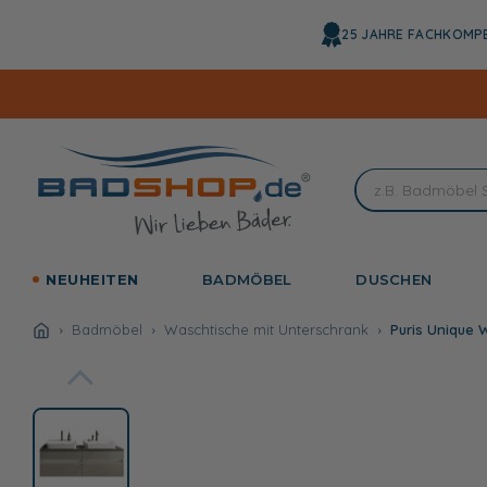
Direkt
zum
25 JAHRE FACHKOMP
Inhalt
NEUHEITEN
BADMÖBEL
DUSCHEN
Badmöbel
Waschtische mit Unterschrank
Puris Unique 