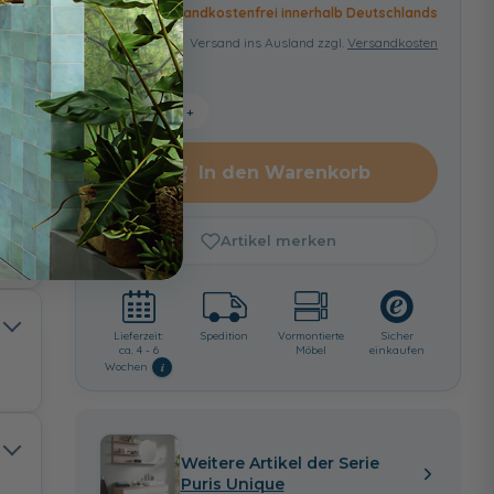
Versandkostenfrei innerhalb Deutschlands
Versand ins Ausland zzgl.
Versandkosten
−
+
In den Warenkorb
n -
htete
Artikel merken
Lieferzeit:
Spedition
Vormontierte
Sicher
ca. 4 - 6
Möbel
einkaufen
i
Wochen
Weitere Artikel der Serie
Puris Unique