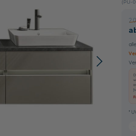
(PU-0
2.
all
Ve
Ver
D
w
a
M
R
* U
−