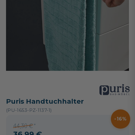
Puris Handtuchhalter
(PU-1653-PZ-1137-1)
16
44,30 €
36,99 €