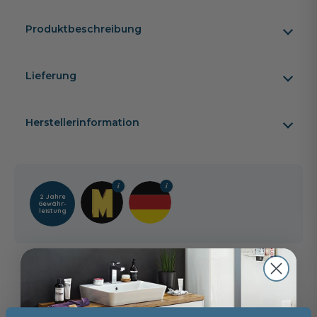
Produktbeschreibung
Lieferung
Herstellerinformation
2 Jahre
Gewähr­
leistung
Kunden kauften auch
8
-17%