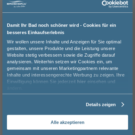
Puris Handtuchhalter chrom, zweiarmig,
Puris 
ausziehbar
nach v
8,7 cm
4,7 cm
6 cm
Damit Ihr Bad noch schöner wird - Cookies für ein
81,21 €
besseres Einkaufserlebnis
67,49 €
Jetzt 50 € sparen!
Wir wollen unsere Inhalte und Anzeigen für Sie optimal
gestalten, unsere Produkte und die Leistung unsere
Website stetig verbessern sowie die Zugriffe darauf
Melde Sie sich hier zu unserem
analysieren. Weiterhin setzen wir Cookies ein, um
Newsletter an und sparen Sie
gemeinsam mit unseren Marketingpartnern relevante
Das könnte Sie auch
50€* auf Ihre Bestellung!
Inhalte und interessengerechte Werbung zu zeigen. Ihre
interessieren
16
Einwilligung können Sie jederzeit
hier
einsehen und
Vorname
ändern.
TOPSELLER
-9%
Details zeigen
Puris Raumsparsiphon /
Puris G
Nachname
Geruchsverschluss Ablauf - Nennweite 32
- schw
mm - für Gästebäder
12 cm
Alle akzeptieren
44,30 €
Email
39,99 €