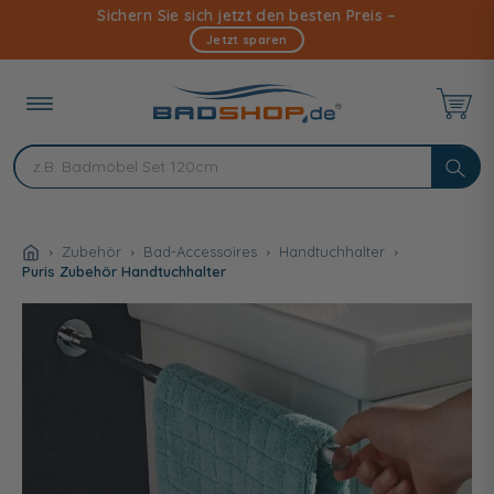
Direkt
Sichern Sie sich jetzt den besten Preis –
zum
Jetzt sparen
Inhalt
Zubehör
Bad-Accessoires
Handtuchhalter
Puris Zubehör Handtuchhalter