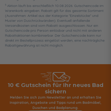
5
Aktion läuft bis einschließlich 10.08.2026. Gutscheincode im
Warenkorb eingeben. Rabatt gilt für das gesamte Sortiment
(Ausnahmen: Artikel aus der Kategorie "Einzelstücke" und
Muster von Duschrückwänden). Eventuell anfallende
Versandkosten sind vom Rabatt ausgeschlossen. Nur ein
Gutscheincode pro Person einlösbar und nicht mit anderen
Rabattaktionen kombinierbar. Der Gutscheincode kann nur
direkt im Bestellprozess eingelöst werden, eine nachträgliche
Rabattgewährung ist nicht möglich.
10 € Gutschein für Ihr neues Bad
sichern
Melden Sie sich zum Newsletter an und erhalten Sie
Inspiration, Angebote und Tipps rund um Badmöbel,
Duschen und Badplanung.