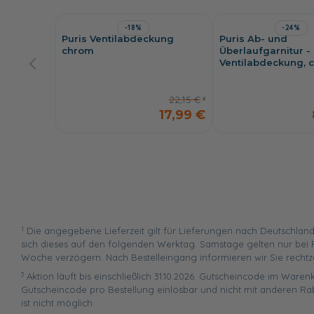
-18%
-24%
Puris Ventilabdeckung
Puris Ab- und
chrom
Überlaufgarnitur - i
Ventilabdeckung, 
22,15 €
17,99 €
1
Die angegebene Lieferzeit gilt für Lieferungen nach Deutschland
sich dieses auf den folgenden Werktag. Samstage gelten nur bei P
Woche verzögern. Nach Bestelleingang informieren wir Sie rechtz
3
Aktion läuft bis einschließlich 31.10.2026. Gutscheincode im Warenk
Gutscheincode pro Bestellung einlösbar und nicht mit anderen Ra
ist nicht möglich.