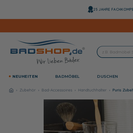
Direkt
zum
25 JAHRE FACHKOMP
Inhalt
NEUHEITEN
BADMÖBEL
DUSCHEN
Zubehör
Bad-Accessoires
Handtuchhalter
Puris Zube