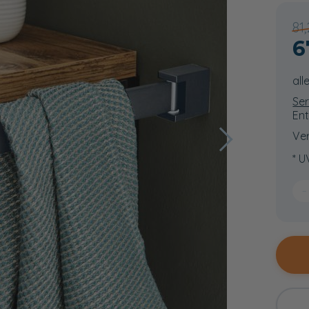
81
6
all
Ser
Ent
Ver
* U
−