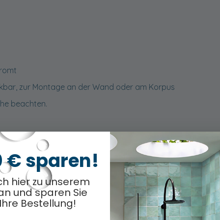
hromt
nkbar, zur Montage an der Wand oder am Korpus
öhe beachten.
0 € sparen!
ch hier zu unserem
an und sparen Sie
Ihre Bestellung!