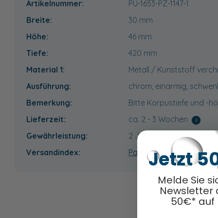
Artikelnummer:
PU-1653-PZ-1147-1
Breite:
30
mm
Höhe:
46
mm
Tiefe:
420
mm
Material 1:
Metall / Kunststoff verc
Ausführung:
chrom, einarmig, schwe
Bemerkung:
Bitte Korpustiefe und -h
Lieferzeit:
ca. 2 - 3 Wochen
i
Gewährleistung:
2 Jahre
Jetzt 5
Versandindex:
Paket (10)
Melde Sie si
Newsletter 
50€* auf 