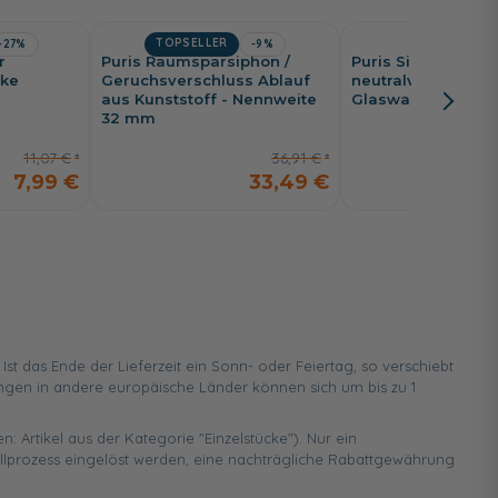
TOPSELLER
-27%
-9%
-23%
r
Puris Raumsparsiphon /
Puris Silikon
nke
Geruchsverschluss Ablauf
neutralvernetzend 
aus Kunststoff - Nennweite
Glaswaschtische
32 mm
11,07 €
36,91 €
7,99 €
33,49 €
 das Ende der Lieferzeit ein Sonn- oder Feiertag, so verschiebt
ungen in andere europäische Länder können sich um bis zu 1
n: Artikel aus der Kategorie "Einzelstücke"). Nur ein
ellprozess eingelöst werden, eine nachträgliche Rabattgewährung