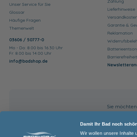
Zahlung
Unser Service für Sie
Lieferhinweise
Glossar
Versandkoste
Häufige Fragen
Garantie & Ge
Themenwelt
Reklamation
03606 / 50777-0
Widerrufsbele
Mo - Do: 8.00 bis 16.30 Uhr
Batterieentso
Fr: 8.00 bis 14.00 Uhr
Barrierefreihei
info@badshop.de
Newsletteran
Sie möchten 
Damit Ihr Bad noch schöne
Wir wollen unsere Inhalte 