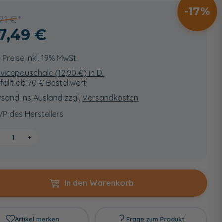
17
,21 €
7,49 €
e Preise inkl. 19% MwSt.
vicepauschale (
12,90
€) in D.
fällt ab 70 € Bestellwert.
sand ins Ausland zzgl.
Versandkosten
VP des Herstellers
+
In den Warenkorb
Artikel merken
Frage zum Produkt