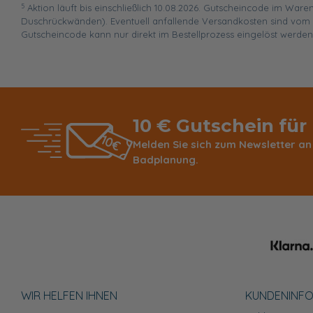
5
Aktion läuft bis einschließlich 10.08.2026. Gutscheincode im War
Duschrückwänden). Eventuell anfallende Versandkosten sind vom R
Gutscheincode kann nur direkt im Bestellprozess eingelöst werden
10 € Gutschein für
Melden Sie sich zum Newsletter an
Badplanung.
WIR HELFEN IHNEN
KUNDEN­INF