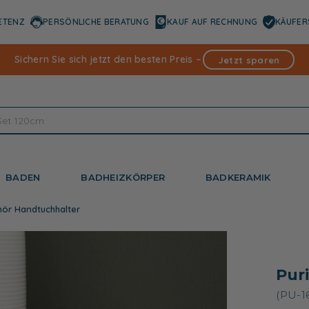
ETENZ
PERSÖNLICHE BERATUNG
KAUF AUF RECHNUNG
KÄUFER
Sichern Sie sich jetzt den besten Preis –
Jetzt sparen
BADEN
BADHEIZKÖRPER
BADKERAMIK
hör Handtuchhalter
Pur
(PU-1