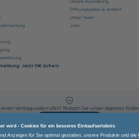
Unsere Ausstellung
Öffnungszeiten & Anfahrt
n
Unser Team
währleistung
Jobs
hrung
rgung
tserklärung
meldung: Jetzt 10€ sichern
einen Vertrag widerrufen? Nutzen Sie unser digitales Wider
Vertrag widerrufen
r wird - Cookies für ein besseres Einkaufserlebnis
und Anzeigen für Sie optimal gestalten, unsere Produkte und die