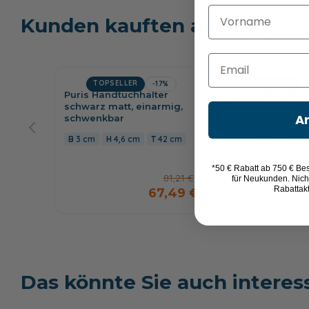
Vorname
Kunden kauften auch
8
Email
TOPSELLER
TOPSELLER
-17%
Puris Handtuchhalter
Puris Handtuchhal
schwarz matt, einarmig,
schwarz, zweiarm
A
schwenkbar
vorne geöffnet
3 cm
4,6 cm
42 cm
11 cm
3 cm
*50 € Rabatt ab 750 € Bes
81,21 €
für Neukunden. Nich
Rabattak
67,49 €
Das könnte Sie auch interes