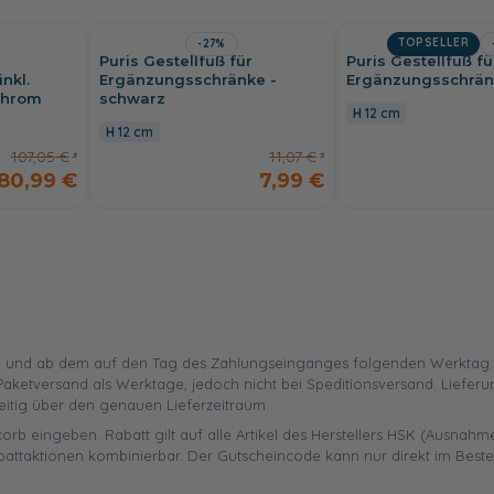
TOPSELLER
-27%
Puris Gestellfuß für
Puris Gestellfuß fü
nkl.
Ergänzungsschränke -
Ergänzungsschrä
chrom
schwarz
12 cm
12 cm
107,05 €
11,07 €
80,99 €
7,99 €
 und ab dem auf den Tag des Zahlungseinganges folgenden Werktag. Ist
aketversand als Werktage, jedoch nicht bei Speditionsversand. Liefer
eitig über den genauen Lieferzeitraum.
orb eingeben. Rabatt gilt auf alle Artikel des Herstellers HSK (Ausnahme
battaktionen kombinierbar. Der Gutscheincode kann nur direkt im Best