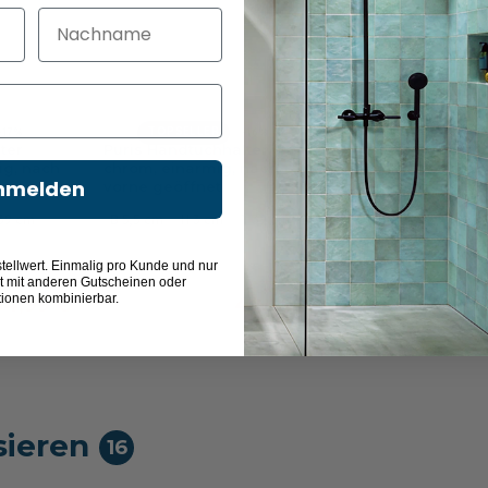
Nachname
TOPSELLER
TOPSELLER
-17%
-16%
ter
Puris Handtuchhalter
Puris Handtuchhal
ig, nach
chrom, einarmig, nach
chrom, zweiarmig
nmelden
vorne geöffnet
vorne geöffnet
39 cm
5,5 cm
3 cm
39 cm
11 cm
3 cm
tellwert. Einmalig pro Kunde und nur
66,44 €
51,68 €
t mit anderen Gutscheinen oder
tionen kombinierbar.
54,99 €
42,99 €
sieren
16