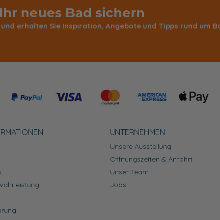
 Ihr neues Bad sichern
 und erhalten Sie Inspiration, Angebote und Tipps rund um
ORMATIONEN
UNTERNEHMEN
Unsere Ausstellung
Öffnungszeiten & Anfahrt
n
Unser Team
währleistung
Jobs
hrung