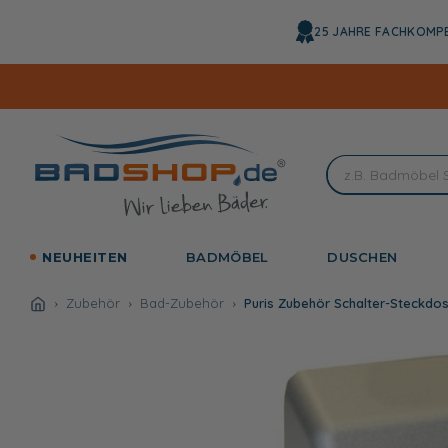
Direkt
zum
25 JAHRE FACHKOMP
Inhalt
NEUHEITEN
BADMÖBEL
DUSCHEN
Zubehör
Bad-Zubehör
Puris Zubehör Schalter-Steckdo