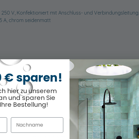
50 V, Konfektioniert mit Anschluss- und Verbindungsleitung, 
,5 A, chrom seidenmatt
0 € sparen!
ch hier zu unserem
an und sparen Sie
Ihre Bestellung!
Nachname
Laguna Schalter-
Laguna Schalter-