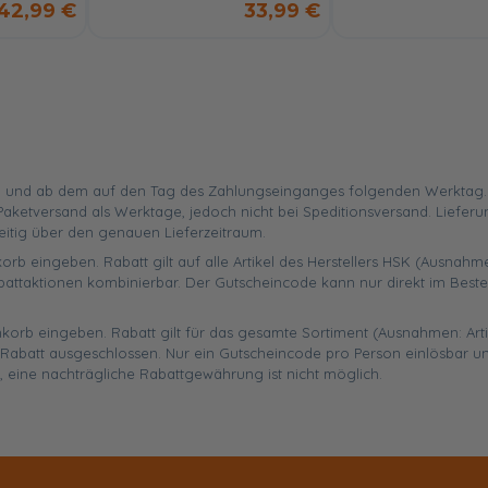
42,99 €
33,99 €
 und ab dem auf den Tag des Zahlungseinganges folgenden Werktag. Ist
aketversand als Werktage, jedoch nicht bei Speditionsversand. Liefer
eitig über den genauen Lieferzeitraum.
orb eingeben. Rabatt gilt auf alle Artikel des Herstellers HSK (Ausnahme
battaktionen kombinierbar. Der Gutscheincode kann nur direkt im Best
enkorb eingeben. Rabatt gilt für das gesamte Sortiment (Ausnahmen: Art
abatt ausgeschlossen. Nur ein Gutscheincode pro Person einlösbar un
, eine nachträgliche Rabattgewährung ist nicht möglich.