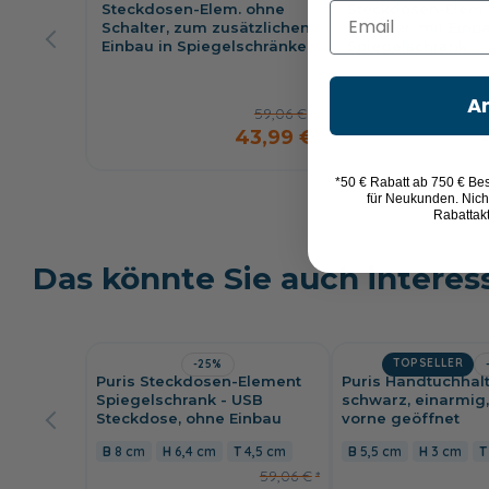
Email
Steckdosen-Elem. ohne
Steckdosen-Elem.
Schalter, zum zusätzlichen
Schalter, mit Einb
Einbau in Spiegelschränke
Spiegelschrank
A
59,06 €
43,99 €
*50 € Rabatt ab 750 € Bes
für Neukunden. Nich
Rabattak
Das könnte Sie auch interes
TOPSELLER
-25%
Puris Steckdosen-Element
Puris Handtuchhal
Spiegelschrank - USB
schwarz, einarmig
Steckdose, ohne Einbau
vorne geöffnet
8 cm
6,4 cm
4,5 cm
5,5 cm
3 cm
59,06 €