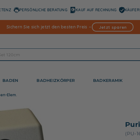
ETENZ
PERSÖNLICHE BERATUNG
KAUF AUF RECHNUNG
KÄUFER
Sichern Sie sich jetzt den besten Preis –
Jetzt sparen
BADEN
BADHEIZKÖRPER
BADKERAMIK
sen-Elem.
Pur
(PU-1