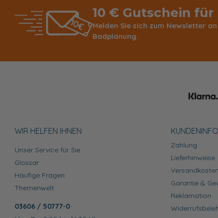
10 € Gutschein für
Melden Sie sich zum Newsletter an
Badplanung.
WIR HELFEN IHNEN
KUNDEN­INF
Zahlung
Unser Service für Sie
Lieferhinweise
Glossar
Versandkoste
Häufige Fragen
Garantie & Ge
Themenwelt
Reklamation
03606 / 50777-0
Widerrufsbele