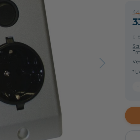
44
3
all
Ser
Ent
Ver
* U
−