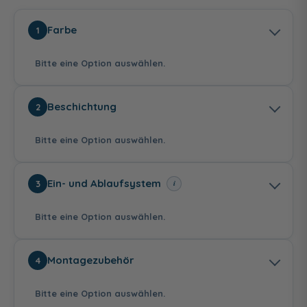
Farbe
1
Bitte eine Option auswählen.
Beschichtung
2
Bitte eine Option auswählen.
Weiß
Weiß Matt
Ein- und Ablaufsystem
i
3
243,00 €
Bitte eine Option auswählen.
ohne repaGrip-
mit repaGrip-
Montagezubehör
4
Veredelung
Veredelung
vollflächig
225,00 €
Bitte eine Option auswählen.