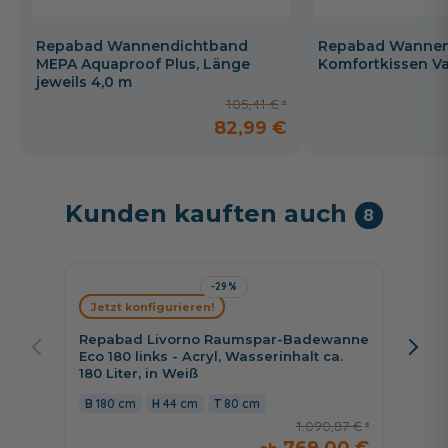
Repabad Wannendichtband
Repabad Wannenk
MEPA Aquaproof Plus, Länge
Komfortkissen V
jeweils 4,0 m
105,41 €
82,99 €
Kunden kauften auch
8
-29%
Schrö
Jetzt konfigurieren!
Badewa
Wasser
Repabad Livorno Raumspar-Badewanne
Varian
Eco 180 links - Acryl, Wasserinhalt ca.
180 Liter, in Weiß
170 
180 cm
44 cm
80 cm
1.090,87 €