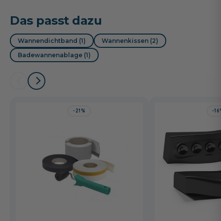
Das passt dazu
Wannendichtband (1)
Wannenkissen (2)
Badewannenablage (1)
-21%
-1