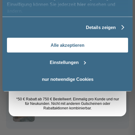
Einwilligung können Sie jederzeit
hier
einsehen und
Vorname
−
+
ändern.
In den Warenkorb
Details zeigen
Nachname
Artikel merken
Alle akzeptieren
Email
Einstellungen
Spedition
Lieferzeit:
Sicher einkaufen
Anmelden
ca. 1 - 2 Wochen
nur notwendige Cookies
i
*50 € Rabatt ab 750 € Bestellwert. Einmalig pro Kunde und nur
für Neukunden. Nicht mit anderen Gutscheinen oder
Weitere Artikel der Serie
Repabad
Rabattaktionen kombinierbar.
Badewannen