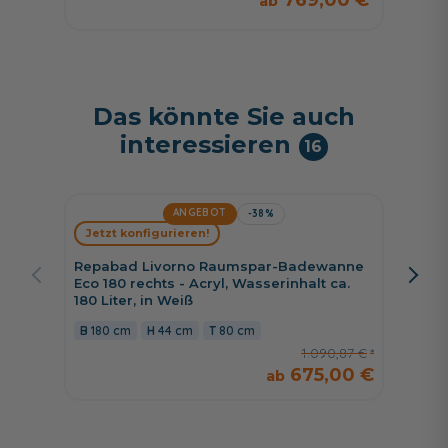
769,00 €
Das könnte Sie auch
interessieren
16
ANGEBOT
-38%
Jetzt konfigurieren!
Jetzt 
Repabad Livorno Raumspar-Badewanne
Repaba
Eco 180 rechts - Acryl, Wasserinhalt ca.
Eco 170
180 Liter, in Weiß
160 Lite
180 cm
44 cm
80 cm
170 c
1.090,87 €
675,00 €