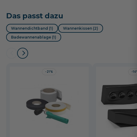
Das passt dazu
Wannendichtband (1)
Wannenkissen (2)
Badewannenablage (1)
-21%
-1