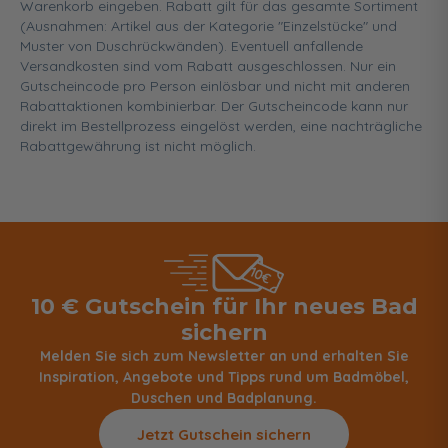
Warenkorb eingeben. Rabatt gilt für das gesamte Sortiment
(Ausnahmen: Artikel aus der Kategorie "Einzelstücke" und
Muster von Duschrückwänden). Eventuell anfallende
Versandkosten sind vom Rabatt ausgeschlossen. Nur ein
Gutscheincode pro Person einlösbar und nicht mit anderen
Rabattaktionen kombinierbar. Der Gutscheincode kann nur
direkt im Bestellprozess eingelöst werden, eine nachträgliche
Rabattgewährung ist nicht möglich.
10 € Gutschein für Ihr neues Bad
sichern
Melden Sie sich zum Newsletter an und erhalten Sie
Inspiration, Angebote und Tipps rund um Badmöbel,
Duschen und Badplanung.
Jetzt Gutschein sichern