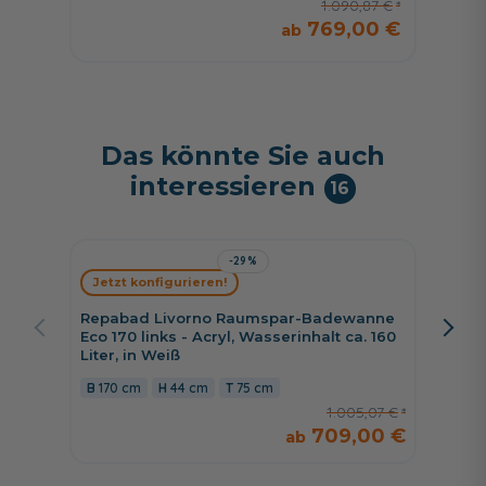
1.090,87 €
769,00 €
Das könnte Sie auch
interessieren
16
-29%
Jetzt konfigurieren!
Jetzt 
Repabad Livorno Raumspar-Badewanne
Repaba
Eco 170 links - Acryl, Wasserinhalt ca. 160
Eco 170
Liter, in Weiß
160 Lite
170 cm
44 cm
75 cm
170 c
1.005,07 €
709,00 €