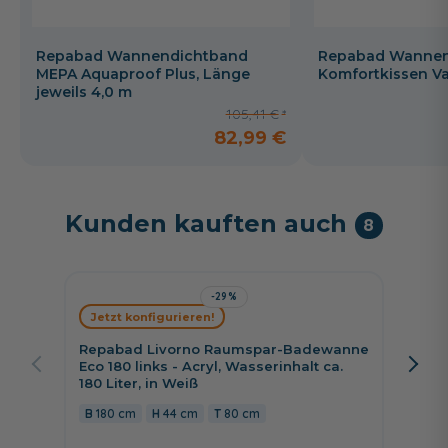
Repabad Wannendichtband
Repabad Wannenk
MEPA Aquaproof Plus, Länge
Komfortkissen V
jeweils 4,0 m
105,41 €
82,99 €
Kunden kauften auch
8
-29%
Schrö
Jetzt konfigurieren!
Badewa
Wasser
Repabad Livorno Raumspar-Badewanne
Variant
Eco 180 links - Acryl, Wasserinhalt ca.
180 Liter, in Weiß
180 
180 cm
44 cm
80 cm