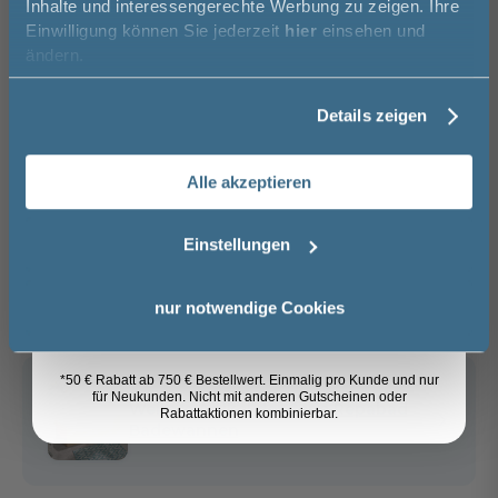
Inhalte und interessengerechte Werbung zu zeigen. Ihre
Einwilligung können Sie jederzeit
hier
einsehen und
−
+
Vorname
ändern.
In den Warenkorb
Details zeigen
Nachname
Artikel merken
Alle akzeptieren
Email
Einstellungen
Spedition
Lieferzeit:
Sicher einkaufen
Anmelden
ca. 1 - 2 Wochen
nur notwendige Cookies
i
*50 € Rabatt ab 750 € Bestellwert. Einmalig pro Kunde und nur
für Neukunden. Nicht mit anderen Gutscheinen oder
Weitere Artikel der Serie
Repabad
Rabattaktionen kombinierbar.
Badewannen