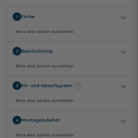
Farbe
1
Bitte eine Option auswählen.
Beschichtung
2
Bitte eine Option auswählen.
Weiß
Weiß Matt
Ein- und Ablaufsystem
i
3
260,00 €
Bitte eine Option auswählen.
ohne repaGrip-
mit repaGrip-
Montagezubehör
4
Veredelung
Veredelung
vollflächig
225,00 €
Bitte eine Option auswählen.