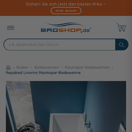
Direkt
Sichern Sie sich jetzt den besten Preis –
zum
Jetzt sparen
Inhalt
Baden
Badewannen
Raumspar-Badewannen
Repabad Livorno Raumspar-Badewanne