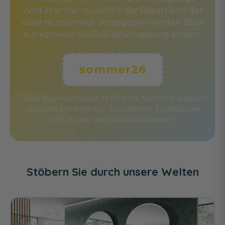
Wird er entfernt, verfällt der Rabatt und der
Code muss erneut eingegeben werden. Bitte
auf korrekte Groß-/Kleinschreibung achten.
sommer26
Gültig bis einschließlich 13.07.2026. Nicht mit anderen
Aktionen kombinierbar. Ausnahmen: Einzelstücke
und Muster von Duschrückwänden.
Stöbern Sie durch unsere Welten