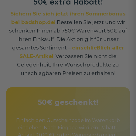
50€ extra Rabatt!
Sichern Sie sich jetzt ihren Sommerbonus
bei badshop.de!
Bestellen Sie jetzt und wir
schenken Ihnen ab 750€ Warenwert 50€ auf
Ihren Einkauf.* Die Aktion gilt für unser
gesamtes Sortiment –
einschließlich aller
SALE-Artikel
. Verpassen Sie nicht die
Gelegenheit, Ihre Wunschprodukte zu
unschlagbaren Preisen zu erhalten!
50€ geschenkt!
Einfach den Gutscheincode im Warenkorb
eingeben. Nach Eingabe wird ein Rabatt-
Artikel (0,00 €) in den Warenkorb gelegt.