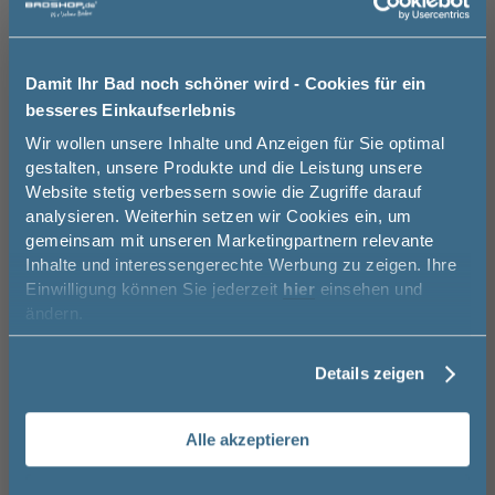
Damit Ihr Bad noch schöner wird - Cookies für ein
besseres Einkaufserlebnis
Jetzt 50 € sparen!
Wir wollen unsere Inhalte und Anzeigen für Sie optimal
gestalten, unsere Produkte und die Leistung unsere
Website stetig verbessern sowie die Zugriffe darauf
Melde Sie sich hier zu unserem
analysieren. Weiterhin setzen wir Cookies ein, um
Newsletter an und sparen Sie
gemeinsam mit unseren Marketingpartnern relevante
50€* auf Ihre Bestellung!
Inhalte und interessengerechte Werbung zu zeigen. Ihre
Einwilligung können Sie jederzeit
hier
einsehen und
Vorname
ändern.
Pelipal Balto Badmöbel Set 2-7 - 123 cm,
badshop
Details zeigen
Mineralmarmor- od. Glas-WT, Fronten mit
cm, Spi
Nachname
chromfarbener oder schwarzer Einlage
Waschti
Alle akzeptieren
123 cm
50,8 cm
102 c
Email