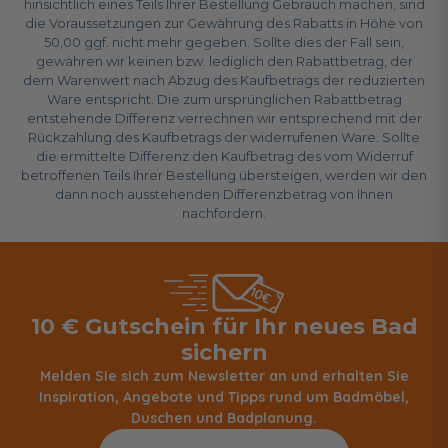
hinsichtlich eines Teils Ihrer Bestellung Gebrauch machen, sind
die Voraussetzungen zur Gewährung des Rabatts in Höhe von
50,00 ggf. nicht mehr gegeben. Sollte dies der Fall sein,
gewähren wir keinen bzw. lediglich den Rabattbetrag, der
dem Warenwert nach Abzug des Kaufbetrags der reduzierten
Ware entspricht. Die zum ursprünglichen Rabattbetrag
entstehende Differenz verrechnen wir entsprechend mit der
Rückzahlung des Kaufbetrags der widerrufenen Ware. Sollte
die ermittelte Differenz den Kaufbetrag des vom Widerruf
betroffenen Teils Ihrer Bestellung übersteigen, werden wir den
dann noch ausstehenden Differenzbetrag von Ihnen
nachfordern.
10 € Gutschein für Ihr neues Bad
sichern
Melden Sie sich zum Newsletter an und erhalten Sie
Inspiration, Angebote und Tipps rund um Badmöbel,
Duschen und Badplanung.